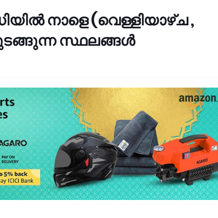
ധിയിൽ നാളെ (വെള്ളിയാഴ്ച ,
ുടങ്ങുന്ന സ്ഥലങ്ങൾ