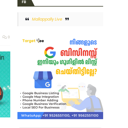
FB
Mallappally Live
0