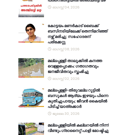
പത്തനംതിട്ടയിൽ അഞ്ചിരട്ടി മഴ
ഓഗസ്റ്റ് 04, 2026
കോട്ടയം മണർകാട് ബൈക്ക്
ബസിനടിയിലേക്ക് തെന്നിമറിഞ്ഞ്
നഴ്സ് മരിച്ചു; സഹോദരന്
പരിക്കേറ്റു
ഓഗസ്റ്റ് 08, 2026
മല്ലപ്പള്ളി താലൂക്കിൽ കനത്ത
വെള്ളപ്പൊക്കം: ഗതാഗതവും
ജനജീവിതവും സ്തംഭിച്ചു
ഓഗസ്റ്റ് 02, 2026
മല്ലപ്പള്ളി-തിരുവല്ല റൂട്ടിൽ
ബസുകൾ ആദ്യം ഇഴയും പിന്നെ
കുതിച്ചുപായും; ജീവൻ കൈയിൽ
പിടിച്ച് യാത്രക്കാർ
ജൂലൈ 30, 2026
മല്ലപ്പള്ളിയിൽ കല്ലറയിൽ നിന്ന്
വീണ്ടും ഗ്രാനൈറ്റ് പാളി മോഷ്ടിച്ചു