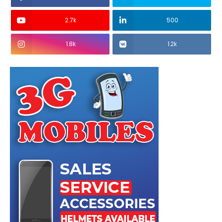
2.7k
500
1.8k
1.2k