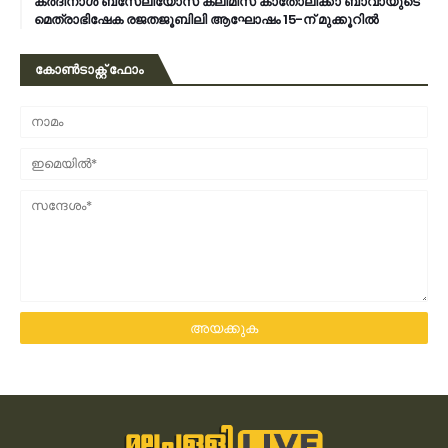
കര്‍ദിനാള്‍ ബസേലിയോസ് ക്ലീമിസ് കാതോലിക്കാ ബാവായുടെ
മെത്രാഭിഷേക രജതജൂബിലി ആഘോഷം 15-ന് മുക്കൂറില്‍
കോൺടാക്റ്റ് ഫോം