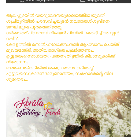
ആലപ്പുഴയിൽ വയറുവേദനയുമായെത്തിയ യുവതി
ശുചിമുറിയിൽ പ്രസവിച്ചയുടൻ നവജാതശിശുവിനെ
ജനലിലൂടെ പുറത്തെറിഞ്ഞു
ധര്‍മ്മടത്ത് പിണറായി വിജയന്‍ പിന്നില്‍.. ഞെട്ടിച്ച് അബ്ദുൾ
റഷീദ്..
കേരളത്തിൽ സെൽഫ് ലോക്ക്ഡൗൺ ആഹ്വാനം ചെയ്ത്
മുഖ്യമന്ത്രി, അതീവ ജാഗ്രത പുലർത്തണം..
ഉഷ്ണ തരംഗസാധ്യത : പത്തനംതിട്ടയില്‍ ക്ലാസുകള്‍ക്ക്
നിരോധനം..
തലയണയ്ക്കടിയില്‍ ശംഖുവരയന്‍; കടിയേറ്റ്
എട്ടുവയസുകാരന് ദാരുണാന്ത്യം, സഹോദരന്റെ നില
ഗുരുതരം…