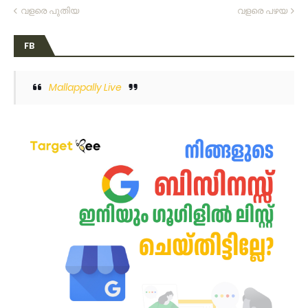
വളരെ പുതിയ
വളരെ പഴയ
FB
Mallappally Live