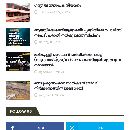
ഗസ്റ്റ് അധ്യാപക നിയമനം
ഡിസംബർ 26, 2025
ആയങ്കിയെ തേടിയുള്ള മല്ലപ്പള്ളിയിലെ പൊലീസ്
നടപടി: പരാതി നൽകുമെന്ന് സിപിഎം
ഓഗസ്റ്റ് 10, 2026
മല്ലപ്പള്ളി സെക്ഷൻ പരിധിയിൽ നാളെ
(ബുധനാഴ്ച), 31/07/2024 വൈദ്യുതി മുടങ്ങുന്ന
സ്ഥലങ്ങൾ
ജൂലൈ 30, 2024
നെടുംകുന്നം കാവനാല്‍കടവ് റോഡ്
നിര്‍മ്മാണത്തിന് ടെണ്ടറായി
ജനുവരി 11, 2024
FOLLOW US
9.3k
3.1k