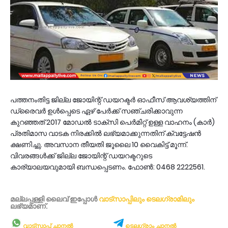
പത്തനംതിട്ട ജില്ല ജോയിന്റ് ഡയറക്ടര്‍ ഓഫീസ് ആവശ്യത്തിന്
ഡ്രൈവര്‍ ഉള്‍പ്പെടെ ഏഴ് പേര്‍ക്ക് സഞ്ചരിക്കാവുന്ന
കുറഞ്ഞത് 2017 മോഡല്‍ ടാക്‌സി പെര്‍മിറ്റ് ഉള്ള വാഹനം (കാര്‍)
പ്രതിമാസ വാടക നിരക്കില്‍ ലഭ്യമാക്കുന്നതിന് ക്വട്ടേഷന്‍
ക്ഷണിച്ചു. അവസാന തീയതി ജൂലൈ 10 വൈകിട്ട് മൂന്ന്.
വിവരങ്ങള്‍ക്ക് ജില്ല ജോയിന്റ് ഡയറക്ടറുടെ
കാര്യാലയവുമായി ബന്ധപ്പെടണം. ഫോണ്‍: 0468 2222561.
മല്ലപ്പള്ളി ലൈവ് ഇപ്പോള്‍
വാട്സാപ്പിലും
ടെലഗ്രാമിലും
ലഭ്യമാണ്‌.
വാട്സാപ്പ് ചാനൽ
ടെലഗ്രാം ചാനൽ