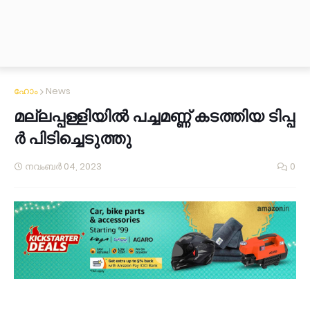
ഹോം
News
മല്ലപ്പള്ളിയിൽ പ​ച്ച​മ​ണ്ണ് ക​ട​ത്തി​യ ടി​പ്പ​
ർ പി​ടി​ച്ചെ​ടു​ത്തു
നവംബർ 04, 2023
0