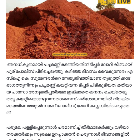
അ​ന​ധി​കൃ​ത​മാ​യി പ​ച്ച​മ​ണ്ണ് ക​ട​ത്തി​യ​തി​ന് ടി​പ്പ​ർ ലോ​റി കീ​ഴ്‌​വാ​യ്‌​
പൂ​ര് പോ​ലീ​സ് പി​ടി​ച്ചെ​ടു​ത്തു. ക​ഴി​ഞ്ഞ ദി​വ​സം വൈ​കു​ന്നേ​രം എ​
സ്ഐ കെ. ​സു​രേ​ന്ദ്ര​ന്‍റെ നേ​തൃ​ത്വ​ത്തി​ലാ​ണ് തു​രു​ത്തി​ക്കാ​ട്
ഭാ​ഗ​ത്തു​നി​ന്നും പ​ച്ച​മ​ണ്ണ് ക​യ​റ്റി​വ​ന്ന ടി​പ്പ​ർ പി​ടി​കൂ​ടി​യ​ത്. മ​തി​യാ​
യ പാ​സോ അ​നു​മ​തി​പ്പ​ത്ര​മോ ഇ​ല്ലാ​തെ ഖ​ന​നം ചെ​യ്തെ​ടു​
ത്തു ക​യ​റ്റി​ക്കൊ​ണ്ടു​വ​ന്ന​താ​ണെ​ന്ന് പ​രി​ശോ​ധ​ന​യി​ൽ വ്യ​ക്ത​
മാ​യ​തി​നെ​ത്തു​ട​ർ​ന്നാ​ണ് പോ​ലീ​സ്, ലോ​റി ക​സ്റ്റ​ഡി​യി​ലെ​ടു​ത്ത​
ത്.
പ​രു​മ​ല പ​ള്ളി​പ്പെ​രു​ന്നാ​ൾ പ്ര​മാ​ണി​ച്ച് തീ​ർ​ഥാ​ട​ക​ർ​ക്കും വ​ഴി​യാ​
ത്ര​ക്കാ​ർ​ക്കും സു​ര​ക്ഷ ഉ​റ​പ്പാ​ക്കാ​ൻ പെ​രു​ന്നാ​ൾ ദി​വ​സ​ങ്ങ​ളി​ൽ