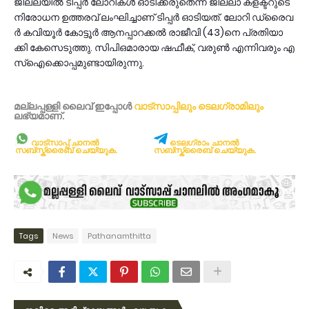
ജി​ല്ല​യി​ൽ ടി​പ്പ​ർ ലോ​റി​ക​ൾ ഓ​ടി​ക്ക​രു​തെ​ന്ന ജി​ല്ലാ ക​ള​ക്ട​റു​ടെ
നി​രോ​ധ​ന ഉ​ത്ത​ര​വ് ലം​ഘി​ച്ചാ​ണ് ടി​പ്പ​ർ ഓ​ടി​യ​ത്. ലോ​റി ഡ്രൈ​വ​
ർ ക​വി​യൂ​ർ കോ​ട്ടൂ​ർ ആ​ന​പ്പാ​റ​ക്ക​ൽ രാ​ജീ​വി (43)നെ ​പ്ര​തി​യാ​
ക്കി കേ​സെ​ടു​ത്തു. സി​പി​ഒ​മാ​രാ​യ ഷ​ഫീ​ക്, വ​രു​ൺ എ​ന്നി​വ​രും എ​
സ്ഐ​ക്കൊ​പ്പ​മു​ണ്ടാ​യി​രു​ന്നു.
മല്ലപ്പള്ളി ലൈവ് ഇപ്പോള്‍
വാട്സാപ്പിലും
ടെലഗ്രാമിലും
ലഭ്യമാണ്‌.
വാട്സാപ്പ് ചാനൽ
ടെലഗ്രാം ചാനൽ
സബ്സ്ക്രൈബ് ചെയ്യുക.
സബ്സ്ക്രൈബ് ചെയ്യുക.
Tags
News
Pathanamthitta