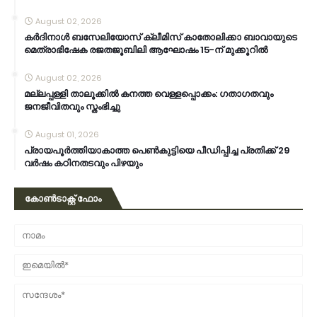
August 02, 2026
കര്‍ദിനാള്‍ ബസേലിയോസ് ക്ലീമിസ് കാതോലിക്കാ ബാവായുടെ
മെത്രാഭിഷേക രജതജൂബിലി ആഘോഷം 15-ന് മുക്കൂറില്‍
August 02, 2026
മല്ലപ്പള്ളി താലൂക്കിൽ കനത്ത വെള്ളപ്പൊക്കം: ഗതാഗതവും
ജനജീവിതവും സ്തംഭിച്ചു
August 01, 2026
പ്രായപൂർത്തിയാകാത്ത പെൺകുട്ടിയെ പീഡിപ്പിച്ച പ്രതിക്ക് 29
വർഷം കഠിനതടവും പിഴയും
കോൺടാക്റ്റ് ഫോം