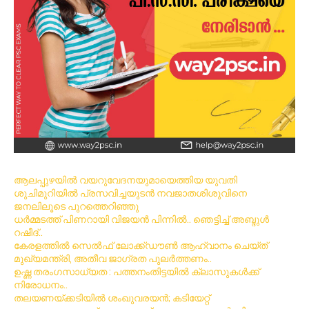
ആലപ്പുഴയിൽ വയറുവേദനയുമായെത്തിയ യുവതി
ശുചിമുറിയിൽ പ്രസവിച്ചയുടൻ നവജാതശിശുവിനെ
ജനലിലൂടെ പുറത്തെറിഞ്ഞു
ധര്‍മ്മടത്ത് പിണറായി വിജയന്‍ പിന്നില്‍.. ഞെട്ടിച്ച് അബ്ദുൾ
റഷീദ്..
കേരളത്തിൽ സെൽഫ് ലോക്ക്ഡൗൺ ആഹ്വാനം ചെയ്ത്
മുഖ്യമന്ത്രി, അതീവ ജാഗ്രത പുലർത്തണം..
ഉഷ്ണ തരംഗസാധ്യത : പത്തനംതിട്ടയില്‍ ക്ലാസുകള്‍ക്ക്
നിരോധനം..
തലയണയ്ക്കടിയില്‍ ശംഖുവരയന്‍; കടിയേറ്റ്