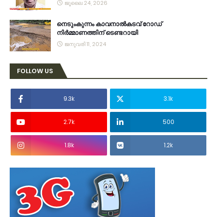
ജൂലൈ 24, 2026
നെടുംകുന്നം കാവനാല്‍കടവ് റോഡ്
നിര്‍മ്മാണത്തിന് ടെണ്ടറായി
ജനുവരി 11, 2024
FOLLOW US
9.3k
3.1k
2.7k
500
1.8k
1.2k