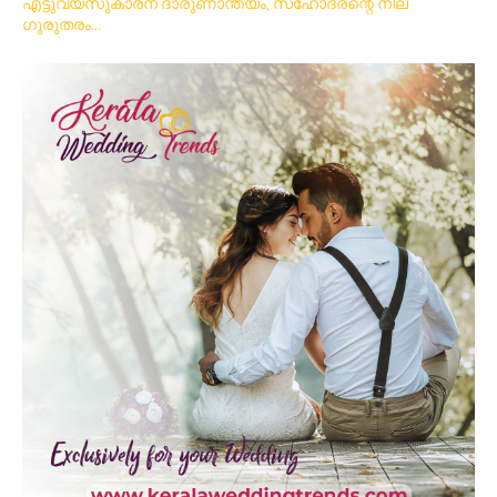
എട്ടുവയസുകാരന് ദാരുണാന്ത്യം, സഹോദരന്റെ നില
ഗുരുതരം…