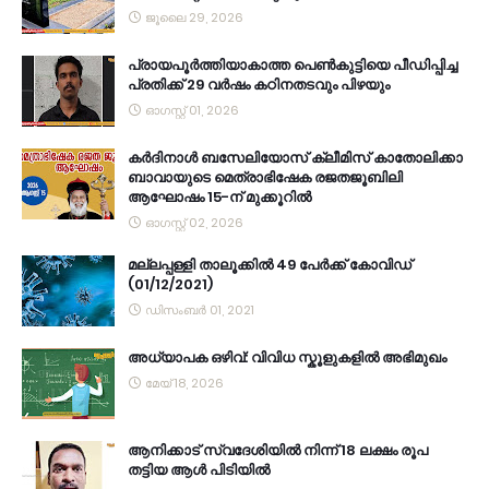
ജൂലൈ 29, 2026
പ്രായപൂർത്തിയാകാത്ത പെൺകുട്ടിയെ പീഡിപ്പിച്ച
പ്രതിക്ക് 29 വർഷം കഠിനതടവും പിഴയും
ഓഗസ്റ്റ് 01, 2026
കര്‍ദിനാള്‍ ബസേലിയോസ് ക്ലീമിസ് കാതോലിക്കാ
ബാവായുടെ മെത്രാഭിഷേക രജതജൂബിലി
ആഘോഷം 15-ന് മുക്കൂറില്‍
ഓഗസ്റ്റ് 02, 2026
മല്ലപ്പള്ളി താലൂക്കിൽ 49 പേർക്ക് കോവിഡ്
(01/12/2021)
ഡിസംബർ 01, 2021
അധ്യാപക ഒഴിവ്: വിവിധ സ്കൂളുകളിൽ അഭിമുഖം
മേയ് 18, 2026
ആനിക്കാട് സ്വദേശിയിൽ നിന്ന് 18 ലക്ഷം രൂപ
തട്ടിയ ആൾ പിടിയിൽ