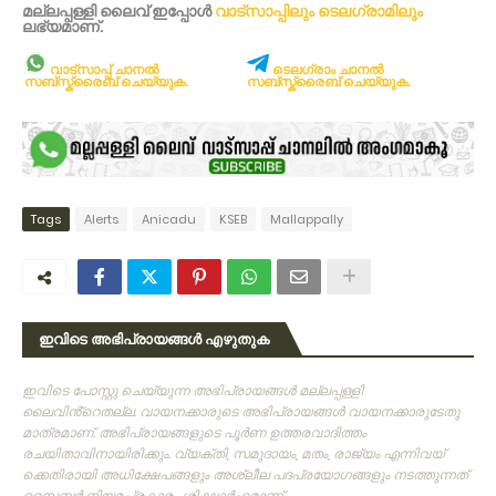
മല്ലപ്പള്ളി ലൈവ് ഇപ്പോള്‍
വാട്സാപ്പിലും
ടെലഗ്രാമിലും
ലഭ്യമാണ്‌.
വാട്സാപ്പ് ചാനൽ
ടെലഗ്രാം ചാനൽ
സബ്സ്ക്രൈബ് ചെയ്യുക.
സബ്സ്ക്രൈബ് ചെയ്യുക.
Tags
Alerts
Anicadu
KSEB
Mallappally
ഇവിടെ അഭിപ്രായങ്ങൾ എഴുതുക
ഇവിടെ പോസ്റ്റു ചെയ്യുന്ന അഭിപ്രായങ്ങള്‍ മല്ലപ്പള്ളി
ലൈവിൻ്റെതല്ല. വായനക്കാരുടെ അഭിപ്രായങ്ങള്‍ വായനക്കാരുടേതു
മാത്രമാണ്‌. അഭിപ്രായങ്ങളുടെ പൂര്‍ണ ഉത്തരവാദിത്തം
രചയിതാവിനായിരിക്കും. വ്യക്തി, സമുദായം, മതം, രാജ്യം എന്നിവയ്
ക്കെതിരായി അധിക്ഷേപങ്ങളും അശ്ലീല പദപ്രയോഗങ്ങളും നടത്തുന്നത്‌
സൈബര്‍ നിയമപ്രകാരം ശിക്ഷാര്‍ഹമാണ്‌.