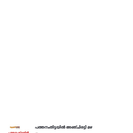
പത്തനംതിട്ടയിൽ അഞ്ചിരട്ടി മഴ