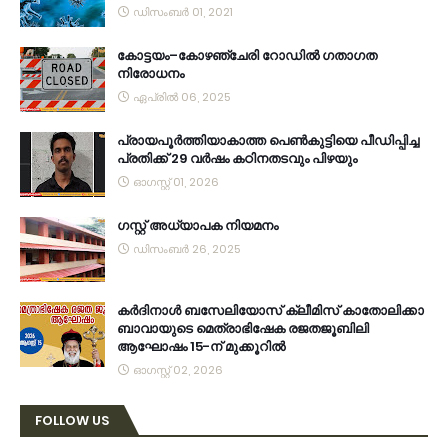
ഡിസംബർ 01, 2021
കോട്ടയം–കോഴഞ്ചേരി റോഡിൽ ഗതാഗത
നിരോധനം
ഏപ്രിൽ 06, 2025
പ്രായപൂർത്തിയാകാത്ത പെൺകുട്ടിയെ പീഡിപ്പിച്ച
പ്രതിക്ക് 29 വർഷം കഠിനതടവും പിഴയും
ഓഗസ്റ്റ് 01, 2026
ഗസ്റ്റ് അധ്യാപക നിയമനം
ഡിസംബർ 26, 2025
കര്‍ദിനാള്‍ ബസേലിയോസ് ക്ലീമിസ് കാതോലിക്കാ
ബാവായുടെ മെത്രാഭിഷേക രജതജൂബിലി
ആഘോഷം 15-ന് മുക്കൂറില്‍
ഓഗസ്റ്റ് 02, 2026
FOLLOW US