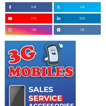
9.3k
3.1k
2.7k
500
1.8k
1.2k