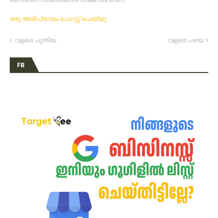
ഒരു അഭിപ്രായം പോസ്റ്റ് ചെയ്യൂ
വളരെ പുതിയ
വളരെ പഴയ
FB