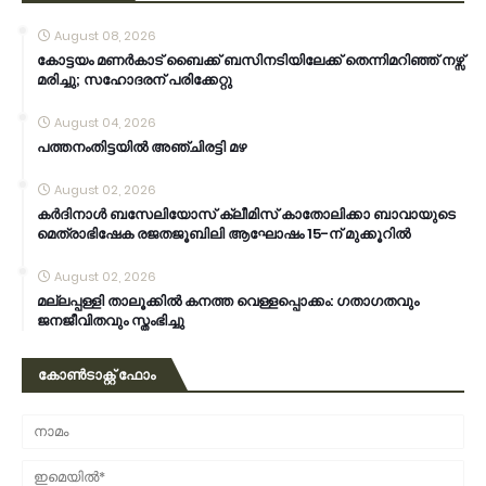
August 08, 2026
കോട്ടയം മണർകാട് ബൈക്ക് ബസിനടിയിലേക്ക് തെന്നിമറിഞ്ഞ് നഴ്സ്
മരിച്ചു; സഹോദരന് പരിക്കേറ്റു
August 04, 2026
പത്തനംതിട്ടയിൽ അഞ്ചിരട്ടി മഴ
August 02, 2026
കര്‍ദിനാള്‍ ബസേലിയോസ് ക്ലീമിസ് കാതോലിക്കാ ബാവായുടെ
മെത്രാഭിഷേക രജതജൂബിലി ആഘോഷം 15-ന് മുക്കൂറില്‍
August 02, 2026
മല്ലപ്പള്ളി താലൂക്കിൽ കനത്ത വെള്ളപ്പൊക്കം: ഗതാഗതവും
ജനജീവിതവും സ്തംഭിച്ചു
കോൺടാക്റ്റ് ഫോം