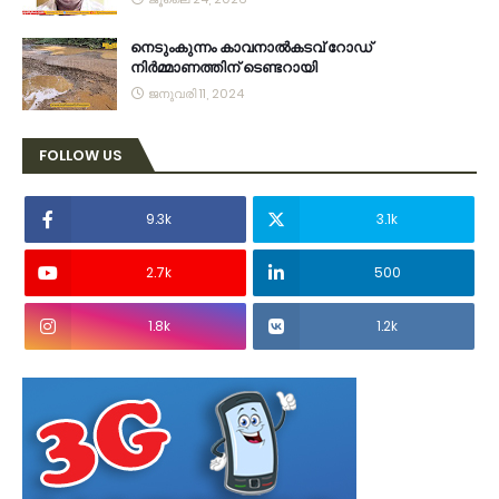
നെടുംകുന്നം കാവനാല്‍കടവ് റോഡ്
നിര്‍മ്മാണത്തിന് ടെണ്ടറായി
ജനുവരി 11, 2024
FOLLOW US
9.3k
3.1k
2.7k
500
1.8k
1.2k