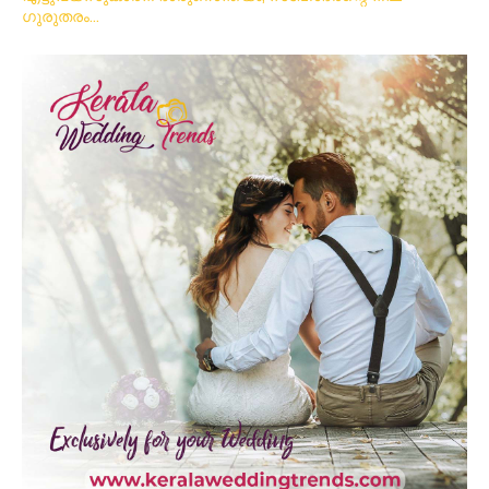
ഗുരുതരം…