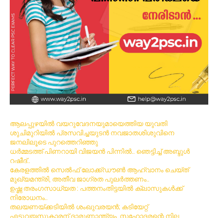
ആലപ്പുഴയിൽ വയറുവേദനയുമായെത്തിയ യുവതി
ശുചിമുറിയിൽ പ്രസവിച്ചയുടൻ നവജാതശിശുവിനെ
ജനലിലൂടെ പുറത്തെറിഞ്ഞു
ധര്‍മ്മടത്ത് പിണറായി വിജയന്‍ പിന്നില്‍.. ഞെട്ടിച്ച് അബ്ദുൾ
റഷീദ്..
കേരളത്തിൽ സെൽഫ് ലോക്ക്ഡൗൺ ആഹ്വാനം ചെയ്ത്
മുഖ്യമന്ത്രി, അതീവ ജാഗ്രത പുലർത്തണം..
ഉഷ്ണ തരംഗസാധ്യത : പത്തനംതിട്ടയില്‍ ക്ലാസുകള്‍ക്ക്
നിരോധനം..
തലയണയ്ക്കടിയില്‍ ശംഖുവരയന്‍; കടിയേറ്റ്
എട്ടുവയസുകാരന് ദാരുണാന്ത്യം, സഹോദരന്റെ നില