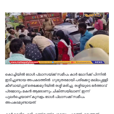
കൊച്ചിയിൽ ടോൾ പ്ലാസയ്ക്ക് സമീപം കാർ ലോറിക്ക് പിന്നിൽ
ഇടിച്ചുണ്ടായ അപകടത്തിൽ ഗുരുതരമായി പരിക്കേറ്റ മല്ലപ്പള്ളി
കീഴ്വായ്പ്പൂര് തെക്കേമുറിയിൽ രശ്മി മരിച്ചു. രശ്മിയുടെ ഭർത്താവ്
പ്രമോദും മകൻ ആരോണും ചികിത്സയിലാണ്. ഇന്ന്
പുലർച്ചെയാണ് കുമ്പളം ടോൾ പ്ലാസക്ക് സമീപം
അപകടമുണ്ടായത്.