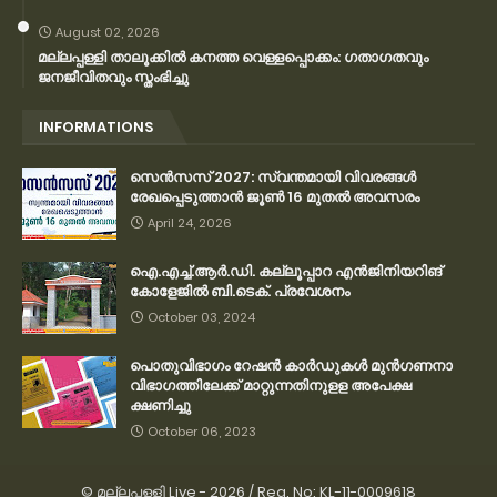
August 02, 2026
മല്ലപ്പള്ളി താലൂക്കിൽ കനത്ത വെള്ളപ്പൊക്കം: ഗതാഗതവും
ജനജീവിതവും സ്തംഭിച്ചു
INFORMATIONS
സെന്‍സസ് 2027: സ്വന്തമായി വിവരങ്ങള്‍
രേഖപ്പെടുത്താന്‍ ജൂണ്‍ 16 മുതല്‍ അവസരം
April 24, 2026
ഐ.എച്ച്.ആർ.ഡി. കല്ലൂപ്പാറ എൻജിനിയറിങ്
കോളേജിൽ ബി.ടെക്. പ്രവേശനം
October 03, 2024
പൊതുവിഭാഗം റേഷന്‍ കാര്‍ഡുകള്‍ മുന്‍ഗണനാ
വിഭാഗത്തിലേക്ക് മാറ്റുന്നതിനുളള അപേക്ഷ
ക്ഷണിച്ചു
October 06, 2023
©
മല്ലപ്പള്ളി Live
-
2026 / Reg. No: KL-11-0009618