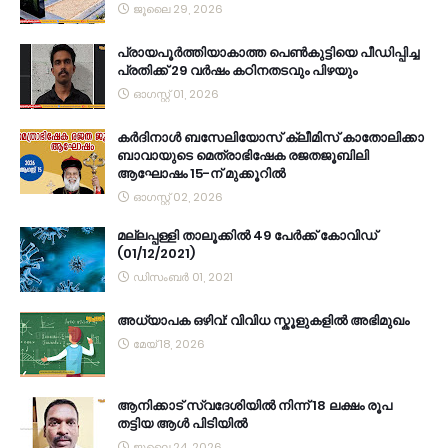
ജൂലൈ 29, 2026
പ്രായപൂർത്തിയാകാത്ത പെൺകുട്ടിയെ പീഡിപ്പിച്ച
പ്രതിക്ക് 29 വർഷം കഠിനതടവും പിഴയും
ഓഗസ്റ്റ് 01, 2026
കര്‍ദിനാള്‍ ബസേലിയോസ് ക്ലീമിസ് കാതോലിക്കാ
ബാവായുടെ മെത്രാഭിഷേക രജതജൂബിലി
ആഘോഷം 15-ന് മുക്കൂറില്‍
ഓഗസ്റ്റ് 02, 2026
മല്ലപ്പള്ളി താലൂക്കിൽ 49 പേർക്ക് കോവിഡ്
(01/12/2021)
ഡിസംബർ 01, 2021
അധ്യാപക ഒഴിവ്: വിവിധ സ്കൂളുകളിൽ അഭിമുഖം
മേയ് 18, 2026
ആനിക്കാട് സ്വദേശിയിൽ നിന്ന് 18 ലക്ഷം രൂപ
തട്ടിയ ആൾ പിടിയിൽ
ജൂലൈ 24, 2026