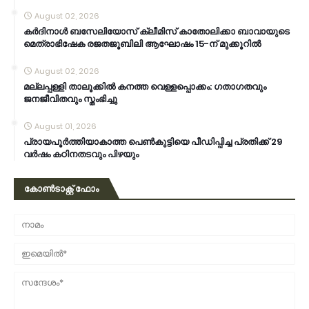
August 02, 2026
കര്‍ദിനാള്‍ ബസേലിയോസ് ക്ലീമിസ് കാതോലിക്കാ ബാവായുടെ
മെത്രാഭിഷേക രജതജൂബിലി ആഘോഷം 15-ന് മുക്കൂറില്‍
August 02, 2026
മല്ലപ്പള്ളി താലൂക്കിൽ കനത്ത വെള്ളപ്പൊക്കം: ഗതാഗതവും
ജനജീവിതവും സ്തംഭിച്ചു
August 01, 2026
പ്രായപൂർത്തിയാകാത്ത പെൺകുട്ടിയെ പീഡിപ്പിച്ച പ്രതിക്ക് 29
വർഷം കഠിനതടവും പിഴയും
കോൺടാക്റ്റ് ഫോം