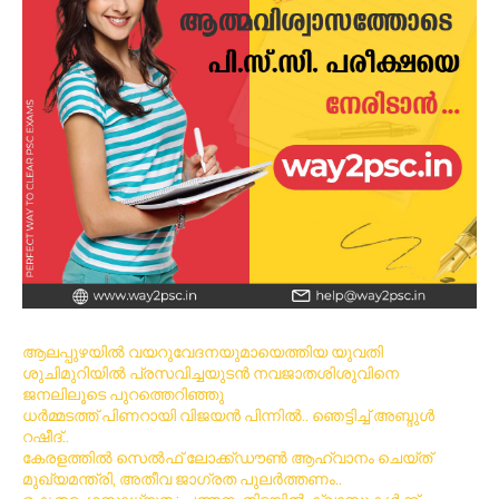
ആലപ്പുഴയിൽ വയറുവേദനയുമായെത്തിയ യുവതി
ശുചിമുറിയിൽ പ്രസവിച്ചയുടൻ നവജാതശിശുവിനെ
ജനലിലൂടെ പുറത്തെറിഞ്ഞു
ധര്‍മ്മടത്ത് പിണറായി വിജയന്‍ പിന്നില്‍.. ഞെട്ടിച്ച് അബ്ദുൾ
റഷീദ്..
കേരളത്തിൽ സെൽഫ് ലോക്ക്ഡൗൺ ആഹ്വാനം ചെയ്ത്
മുഖ്യമന്ത്രി, അതീവ ജാഗ്രത പുലർത്തണം..