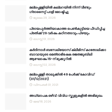
മല്ലപ്പള്ളിയിൽ കല്ലറയിൽ നിന്ന് വീണ്ടും
ഗ്രാനൈറ്റ് പാളി മോഷ്ടിച്ചു
ജൂലൈ 29, 2026
പ്രായപൂർത്തിയാകാത്ത പെൺകുട്ടിയെ പീഡിപ്പിച്ച
പ്രതിക്ക് 29 വർഷം കഠിനതടവും പിഴയും
ഓഗസ്റ്റ് 01, 2026
കര്‍ദിനാള്‍ ബസേലിയോസ് ക്ലീമിസ് കാതോലിക്കാ
ബാവായുടെ മെത്രാഭിഷേക രജതജൂബിലി
ആഘോഷം 15-ന് മുക്കൂറില്‍
ഓഗസ്റ്റ് 02, 2026
മല്ലപ്പള്ളി താലൂക്കിൽ 49 പേർക്ക് കോവിഡ്
(01/12/2021)
ഡിസംബർ 01, 2021
അധ്യാപക ഒഴിവ്: വിവിധ സ്കൂളുകളിൽ അഭിമുഖം
മേയ് 18, 2026