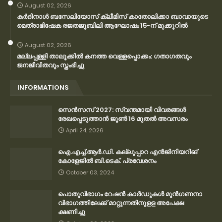
August 02, 2026
കര്‍ദിനാള്‍ ബസേലിയോസ് ക്ലീമിസ് കാതോലിക്കാ ബാവായുടെ
മെത്രാഭിഷേക രജതജൂബിലി ആഘോഷം 15-ന് മുക്കൂറില്‍
August 02, 2026
മല്ലപ്പള്ളി താലൂക്കിൽ കനത്ത വെള്ളപ്പൊക്കം: ഗതാഗതവും
ജനജീവിതവും സ്തംഭിച്ചു
INFORMATIONS
സെന്‍സസ് 2027: സ്വന്തമായി വിവരങ്ങള്‍
രേഖപ്പെടുത്താന്‍ ജൂണ്‍ 16 മുതല്‍ അവസരം
April 24, 2026
ഐ.എച്ച്.ആർ.ഡി. കല്ലൂപ്പാറ എൻജിനിയറിങ്
കോളേജിൽ ബി.ടെക്. പ്രവേശനം
October 03, 2024
പൊതുവിഭാഗം റേഷന്‍ കാര്‍ഡുകള്‍ മുന്‍ഗണനാ
വിഭാഗത്തിലേക്ക് മാറ്റുന്നതിനുളള അപേക്ഷ
ക്ഷണിച്ചു