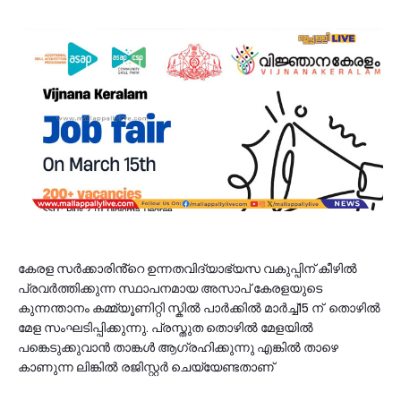
കേരള സർക്കാരിൻ്റെ ഉന്നതവിദ്യാഭ്യസ വകുപ്പിന് കീഴിൽ
പ്രവർത്തിക്കുന്ന സ്ഥാപനമായ അസാപ് കേരളയുടെ
കുന്നന്താനം കമ്മ്യൂണിറ്റി സ്കിൽ പാർക്കിൽ മാർച്ച്15 ന് തൊഴിൽ
മേള സംഘടിപ്പിക്കുന്നു. പ്രസ്തുത തൊഴിൽ മേളയിൽ
പങ്കെടുക്കുവാൻ താങ്കൾ ആഗ്രഹിക്കുന്നു എങ്കിൽ താഴെ
കാണുന്ന ലിങ്കിൽ രജിസ്റ്റർ ചെയ്യേണ്ടതാണ്