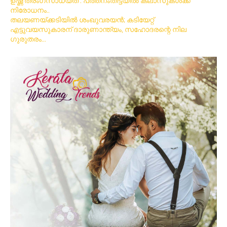
ഉഷ്ണ തരംഗസാധ്യത : പത്തനംതിട്ടയില്‍ ക്ലാസുകള്‍ക്ക്
നിരോധനം..
തലയണയ്ക്കടിയില്‍ ശംഖുവരയന്‍; കടിയേറ്റ്
എട്ടുവയസുകാരന് ദാരുണാന്ത്യം, സഹോദരന്റെ നില
ഗുരുതരം…