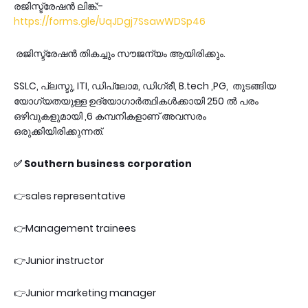
രജിസ്ട്രേഷൻ ലിങ്ക്:-
https://forms.gle/UqJDgj7SsawWDSp46
രജിസ്ട്രേഷൻ തികച്ചും സൗജന്യം ആയിരിക്കും.
SSLC, പ്ലസ്ടു, ITI, ഡിപ്ലോമ, ഡിഗ്രീ, B.tech ,PG, തുടങ്ങിയ
യോഗ്യതയുള്ള ഉദ്യോഗാർത്ഥികൾക്കായി 250 ൽ പരം
ഒഴിവുകളുമായി ,6 കമ്പനികളാണ് അവസരം
ഒരുക്കിയിരിക്കുന്നത്.
✅ Southern business corporation
👉sales representative
👉Management trainees
👉Junior instructor
👉Junior marketing manager