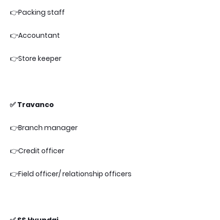
👉Packing staff
👉Accountant
👉Store keeper
✅ Travanco
👉Branch manager
👉Credit officer
👉Field officer/ relationship officers
✅ SS Hyundai