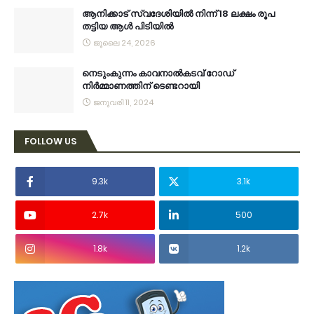
ആനിക്കാട് സ്വദേശിയിൽ നിന്ന് 18 ലക്ഷം രൂപ
തട്ടിയ ആൾ പിടിയിൽ
ജൂലൈ 24, 2026
നെടുംകുന്നം കാവനാല്‍കടവ് റോഡ്
നിര്‍മ്മാണത്തിന് ടെണ്ടറായി
ജനുവരി 11, 2024
FOLLOW US
9.3k
3.1k
2.7k
500
1.8k
1.2k