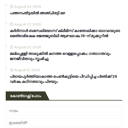
August 04, 2026
പത്തനംതിട്ടയിൽ അഞ്ചിരട്ടി മഴ
August 02, 2026
കര്‍ദിനാള്‍ ബസേലിയോസ് ക്ലീമിസ് കാതോലിക്കാ ബാവായുടെ
മെത്രാഭിഷേക രജതജൂബിലി ആഘോഷം 15-ന് മുക്കൂറില്‍
August 02, 2026
മല്ലപ്പള്ളി താലൂക്കിൽ കനത്ത വെള്ളപ്പൊക്കം: ഗതാഗതവും
ജനജീവിതവും സ്തംഭിച്ചു
August 01, 2026
പ്രായപൂർത്തിയാകാത്ത പെൺകുട്ടിയെ പീഡിപ്പിച്ച പ്രതിക്ക് 29
വർഷം കഠിനതടവും പിഴയും
കോൺടാക്റ്റ് ഫോം