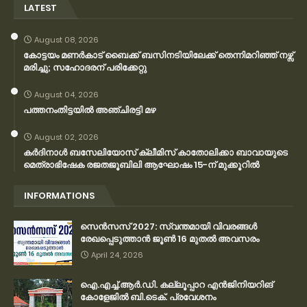
LATEST
August 08, 2026
കോട്ടയം മണർകാട് ബൈക്ക് ബസിനടിയിലേക്ക് തെന്നിമറിഞ്ഞ് നഴ്സ്
മരിച്ചു; സഹോദരന് പരിക്കേറ്റു
August 04, 2026
പത്തനംതിട്ടയിൽ അഞ്ചിരട്ടി മഴ
August 02, 2026
കര്‍ദിനാള്‍ ബസേലിയോസ് ക്ലീമിസ് കാതോലിക്കാ ബാവായുടെ
മെത്രാഭിഷേക രജതജൂബിലി ആഘോഷം 15-ന് മുക്കൂറില്‍
INFORMATIONS
സെന്‍സസ് 2027: സ്വന്തമായി വിവരങ്ങള്‍
രേഖപ്പെടുത്താന്‍ ജൂണ്‍ 16 മുതല്‍ അവസരം
April 24, 2026
ഐ.എച്ച്.ആർ.ഡി. കല്ലൂപ്പാറ എൻജിനിയറിങ്
കോളേജിൽ ബി.ടെക്. പ്രവേശനം