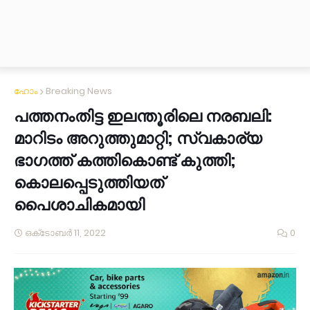
ഹോം
Breaking News
പത്തനംതിട്ട ഇലന്തൂരിലെ നരബലി:
മാറിടം അറുത്തുമാറ്റി; സ്വകാര്യ
ഭാഗത്ത് കത്തികൊണ്ട് കുത്തി;
കൊലപ്പെടുത്തിയത്
പൈശാചികമായി
ഒക്‌ടോബർ 11, 2022
0