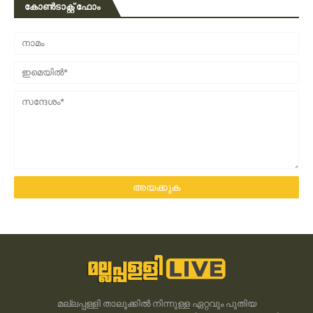
കോൺടാക്റ്റ് ഫോം
മല്ലപ്പള്ളി താലൂക്കിൽ നിന്നുള്ള ഏറ്റവും പുതിയ