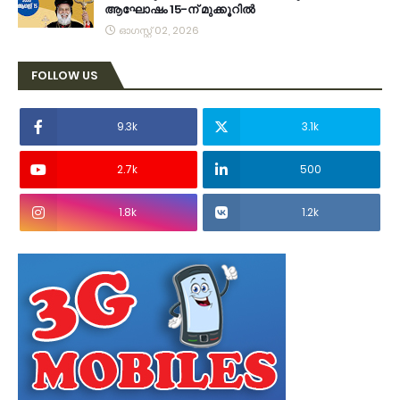
ആഘോഷം 15-ന് മുക്കൂറില്‍
ഓഗസ്റ്റ് 02, 2026
FOLLOW US
9.3k
3.1k
2.7k
500
1.8k
1.2k