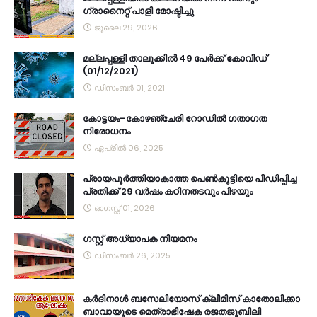
ഗ്രാനൈറ്റ് പാളി മോഷ്ടിച്ചു
ജൂലൈ 29, 2026
മല്ലപ്പള്ളി താലൂക്കിൽ 49 പേർക്ക് കോവിഡ്
(01/12/2021)
ഡിസംബർ 01, 2021
കോട്ടയം–കോഴഞ്ചേരി റോഡിൽ ഗതാഗത
നിരോധനം
ഏപ്രിൽ 06, 2025
പ്രായപൂർത്തിയാകാത്ത പെൺകുട്ടിയെ പീഡിപ്പിച്ച
പ്രതിക്ക് 29 വർഷം കഠിനതടവും പിഴയും
ഓഗസ്റ്റ് 01, 2026
ഗസ്റ്റ് അധ്യാപക നിയമനം
ഡിസംബർ 26, 2025
കര്‍ദിനാള്‍ ബസേലിയോസ് ക്ലീമിസ് കാതോലിക്കാ
ബാവായുടെ മെത്രാഭിഷേക രജതജൂബിലി