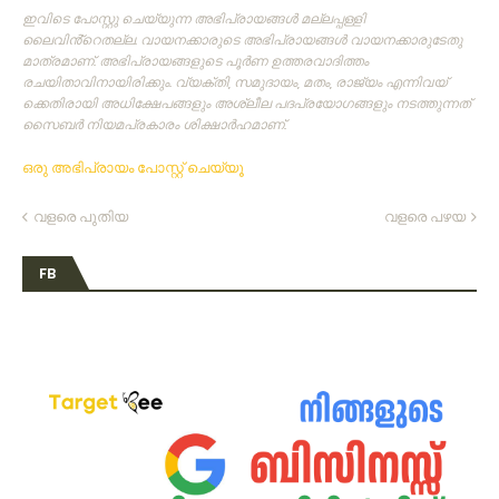
ഇവിടെ പോസ്റ്റു ചെയ്യുന്ന അഭിപ്രായങ്ങള്‍ മല്ലപ്പള്ളി
ലൈവിൻ്റെതല്ല. വായനക്കാരുടെ അഭിപ്രായങ്ങള്‍ വായനക്കാരുടേതു
മാത്രമാണ്‌. അഭിപ്രായങ്ങളുടെ പൂര്‍ണ ഉത്തരവാദിത്തം
രചയിതാവിനായിരിക്കും. വ്യക്തി, സമുദായം, മതം, രാജ്യം എന്നിവയ്
ക്കെതിരായി അധിക്ഷേപങ്ങളും അശ്ലീല പദപ്രയോഗങ്ങളും നടത്തുന്നത്‌
സൈബര്‍ നിയമപ്രകാരം ശിക്ഷാര്‍ഹമാണ്‌.
ഒരു അഭിപ്രായം പോസ്റ്റ് ചെയ്യൂ
വളരെ പുതിയ
വളരെ പഴയ
FB