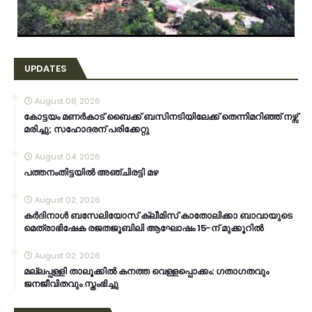
UPDATES
August 08, 2026
കോട്ടയം മണർകാട് ബൈക്ക് ബസിനടിയിലേക്ക് തെന്നിമറിഞ്ഞ് നഴ്സ്
മരിച്ചു; സഹോദരന് പരിക്കേറ്റു
August 04, 2026
പത്തനംതിട്ടയിൽ അഞ്ചിരട്ടി മഴ
August 02, 2026
കര്‍ദിനാള്‍ ബസേലിയോസ് ക്ലീമിസ് കാതോലിക്കാ ബാവായുടെ
മെത്രാഭിഷേക രജതജൂബിലി ആഘോഷം 15-ന് മുക്കൂറില്‍
August 02, 2026
മല്ലപ്പള്ളി താലൂക്കിൽ കനത്ത വെള്ളപ്പൊക്കം: ഗതാഗതവും
ജനജീവിതവും സ്തംഭിച്ചു