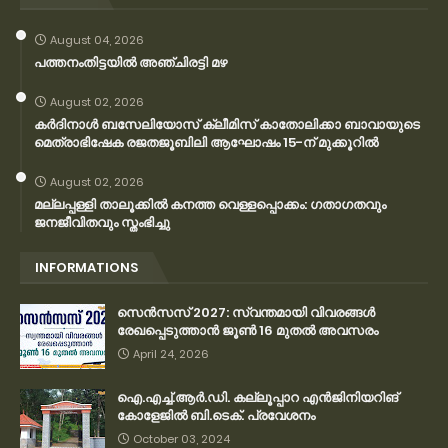
August 04, 2026
പത്തനംതിട്ടയിൽ അഞ്ചിരട്ടി മഴ
August 02, 2026
കര്‍ദിനാള്‍ ബസേലിയോസ് ക്ലീമിസ് കാതോലിക്കാ ബാവായുടെ
മെത്രാഭിഷേക രജതജൂബിലി ആഘോഷം 15-ന് മുക്കൂറില്‍
August 02, 2026
മല്ലപ്പള്ളി താലൂക്കിൽ കനത്ത വെള്ളപ്പൊക്കം: ഗതാഗതവും
ജനജീവിതവും സ്തംഭിച്ചു
INFORMATIONS
സെന്‍സസ് 2027: സ്വന്തമായി വിവരങ്ങള്‍
രേഖപ്പെടുത്താന്‍ ജൂണ്‍ 16 മുതല്‍ അവസരം
April 24, 2026
ഐ.എച്ച്.ആർ.ഡി. കല്ലൂപ്പാറ എൻജിനിയറിങ്
കോളേജിൽ ബി.ടെക്. പ്രവേശനം
October 03, 2024