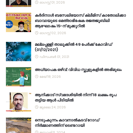
ഓഗസ്റ്റ് 01, 2026
കര്‍ദിനാള്‍ ബസേലിയോസ് ക്ലീമിസ് കാതോലിക്കാ
ബാവായുടെ മെത്രാഭിഷേക രജതജൂബിലി
ആഘോഷം 15-ന് മുക്കൂറില്‍
ഓഗസ്റ്റ് 02, 2026
മല്ലപ്പള്ളി താലൂക്കിൽ 49 പേർക്ക് കോവിഡ്
(01/12/2021)
ഡിസംബർ 01, 2021
അധ്യാപക ഒഴിവ്: വിവിധ സ്കൂളുകളിൽ അഭിമുഖം
മേയ് 18, 2026
ആനിക്കാട് സ്വദേശിയിൽ നിന്ന് 18 ലക്ഷം രൂപ
തട്ടിയ ആൾ പിടിയിൽ
ജൂലൈ 24, 2026
നെടുംകുന്നം കാവനാല്‍കടവ് റോഡ്
നിര്‍മ്മാണത്തിന് ടെണ്ടറായി
ജനുവരി 11, 2024