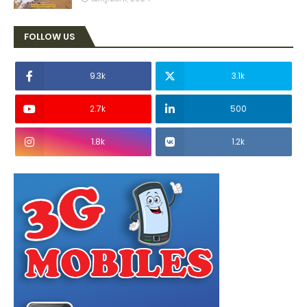
FOLLOW US
9.3k
3.1k
2.7k
500
1.8k
1.2k