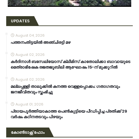
UPDATES
August 04, 2026
പത്തനംതിട്ടയിൽ അഞ്ചിരട്ടി മഴ
August 02, 2026
കര്‍ദിനാള്‍ ബസേലിയോസ് ക്ലീമിസ് കാതോലിക്കാ ബാവായുടെ
മെത്രാഭിഷേക രജതജൂബിലി ആഘോഷം 15-ന് മുക്കൂറില്‍
August 02, 2026
മല്ലപ്പള്ളി താലൂക്കിൽ കനത്ത വെള്ളപ്പൊക്കം: ഗതാഗതവും
ജനജീവിതവും സ്തംഭിച്ചു
August 01, 2026
പ്രായപൂർത്തിയാകാത്ത പെൺകുട്ടിയെ പീഡിപ്പിച്ച പ്രതിക്ക് 29
വർഷം കഠിനതടവും പിഴയും
കോൺടാക്റ്റ് ഫോം