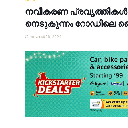
ഹോം
നവീകരണ പ്രവൃത്തികള്‍ ന
നെടുകുന്നം റോഡിലെ പൈപ്
നവംബർ 08, 2024