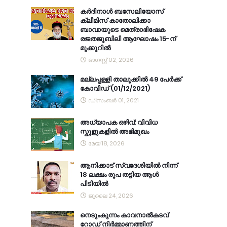
കര്‍ദിനാള്‍ ബസേലിയോസ്
ക്ലീമിസ് കാതോലിക്കാ
ബാവായുടെ മെത്രാഭിഷേക
രജതജൂബിലി ആഘോഷം 15-ന്
മുക്കൂറില്‍
ഓഗസ്റ്റ് 02, 2026
മല്ലപ്പള്ളി താലൂക്കിൽ 49 പേർക്ക്
കോവിഡ് (01/12/2021)
ഡിസംബർ 01, 2021
അധ്യാപക ഒഴിവ്: വിവിധ
സ്കൂളുകളിൽ അഭിമുഖം
മേയ് 18, 2026
ആനിക്കാട് സ്വദേശിയിൽ നിന്ന്
18 ലക്ഷം രൂപ തട്ടിയ ആൾ
പിടിയിൽ
ജൂലൈ 24, 2026
നെടുംകുന്നം കാവനാല്‍കടവ്
റോഡ് നിര്‍മ്മാണത്തിന്