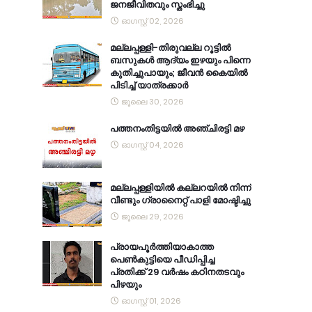
ജനജീവിതവും സ്തംഭിച്ചു
ഓഗസ്റ്റ് 02, 2026
മല്ലപ്പള്ളി-തിരുവല്ല റൂട്ടിൽ
ബസുകൾ ആദ്യം ഇഴയും പിന്നെ
കുതിച്ചുപായും; ജീവൻ കൈയിൽ
പിടിച്ച് യാത്രക്കാർ
ജൂലൈ 30, 2026
പത്തനംതിട്ടയിൽ അഞ്ചിരട്ടി മഴ
ഓഗസ്റ്റ് 04, 2026
മല്ലപ്പള്ളിയിൽ കല്ലറയിൽ നിന്ന്
വീണ്ടും ഗ്രാനൈറ്റ് പാളി മോഷ്ടിച്ചു
ജൂലൈ 29, 2026
പ്രായപൂർത്തിയാകാത്ത
പെൺകുട്ടിയെ പീഡിപ്പിച്ച
പ്രതിക്ക് 29 വർഷം കഠിനതടവും
പിഴയും
ഓഗസ്റ്റ് 01, 2026