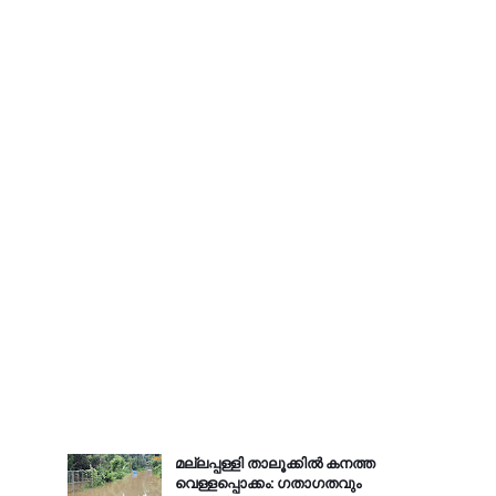
മല്ലപ്പള്ളി താലൂക്കിൽ കനത്ത
വെള്ളപ്പൊക്കം: ഗതാഗതവും