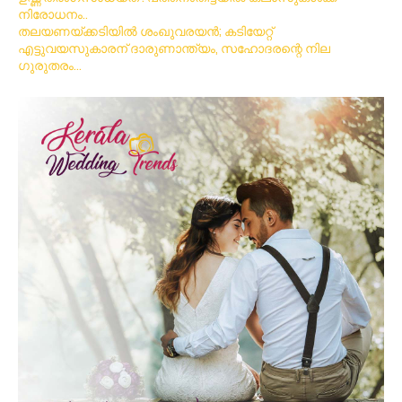
നിരോധനം..
തലയണയ്ക്കടിയില്‍ ശംഖുവരയന്‍; കടിയേറ്റ്
എട്ടുവയസുകാരന് ദാരുണാന്ത്യം, സഹോദരന്റെ നില
ഗുരുതരം…