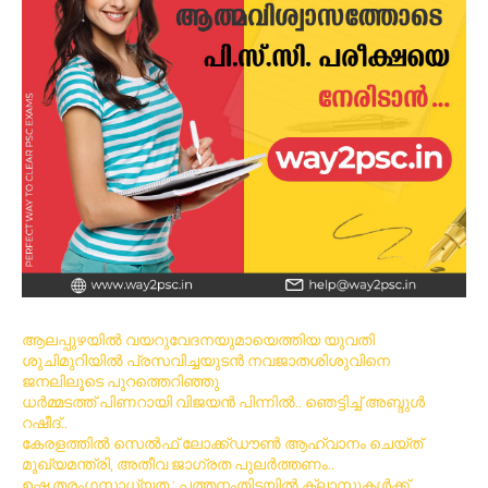
ആലപ്പുഴയിൽ വയറുവേദനയുമായെത്തിയ യുവതി
ശുചിമുറിയിൽ പ്രസവിച്ചയുടൻ നവജാതശിശുവിനെ
ജനലിലൂടെ പുറത്തെറിഞ്ഞു
ധര്‍മ്മടത്ത് പിണറായി വിജയന്‍ പിന്നില്‍.. ഞെട്ടിച്ച് അബ്ദുൾ
റഷീദ്..
കേരളത്തിൽ സെൽഫ് ലോക്ക്ഡൗൺ ആഹ്വാനം ചെയ്ത്
മുഖ്യമന്ത്രി, അതീവ ജാഗ്രത പുലർത്തണം..
ഉഷ്ണ തരംഗസാധ്യത : പത്തനംതിട്ടയില്‍ ക്ലാസുകള്‍ക്ക്