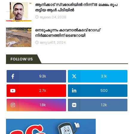
ആനിക്കാട് സ്വദേശിയിൽ നിന്ന് 18 ലക്ഷം രൂപ
തട്ടിയ ആൾ പിടിയിൽ
ജൂലൈ 24, 2026
നെടുംകുന്നം കാവനാല്‍കടവ് റോഡ്
നിര്‍മ്മാണത്തിന് ടെണ്ടറായി
ജനുവരി 11, 2024
FOLLOW US
9.3k
3.1k
2.7k
500
1.8k
1.2k