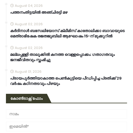
August 04, 2026
പത്തനംതിട്ടയിൽ അഞ്ചിരട്ടി മഴ
August 02, 2026
കര്‍ദിനാള്‍ ബസേലിയോസ് ക്ലീമിസ് കാതോലിക്കാ ബാവായുടെ
മെത്രാഭിഷേക രജതജൂബിലി ആഘോഷം 15-ന് മുക്കൂറില്‍
August 02, 2026
മല്ലപ്പള്ളി താലൂക്കിൽ കനത്ത വെള്ളപ്പൊക്കം: ഗതാഗതവും
ജനജീവിതവും സ്തംഭിച്ചു
August 01, 2026
പ്രായപൂർത്തിയാകാത്ത പെൺകുട്ടിയെ പീഡിപ്പിച്ച പ്രതിക്ക് 29
വർഷം കഠിനതടവും പിഴയും
കോൺടാക്റ്റ് ഫോം