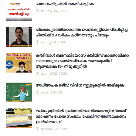
പത്തനംതിട്ടയിൽ അഞ്ചിരട്ടി മഴ
ഓഗസ്റ്റ് 04, 2026
പ്രായപൂർത്തിയാകാത്ത പെൺകുട്ടിയെ പീഡിപ്പിച്ച
പ്രതിക്ക് 29 വർഷം കഠിനതടവും പിഴയും
ഓഗസ്റ്റ് 01, 2026
കര്‍ദിനാള്‍ ബസേലിയോസ് ക്ലീമിസ് കാതോലിക്കാ
ബാവായുടെ മെത്രാഭിഷേക രജതജൂബിലി
ആഘോഷം 15-ന് മുക്കൂറില്‍
ഓഗസ്റ്റ് 02, 2026
അധ്യാപക ഒഴിവ്: വിവിധ സ്കൂളുകളിൽ അഭിമുഖം
മേയ് 18, 2026
മല്ലപ്പള്ളിയിൽ കല്ലറയിലെ ഗ്രാനൈറ്റ് സ്ലാബ്
മോഷണം പോയ സംഭവം: പോലീസ് അന്വേഷണം
ഊർജിതമാക്കി
ജൂലൈ 28, 2026