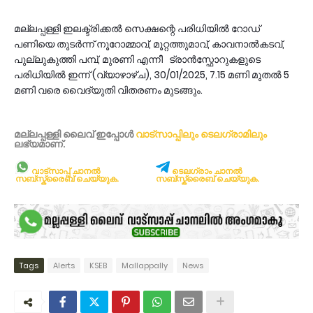
മല്ലപ്പള്ളി ഇലക്ട്രിക്കൽ സെക്ഷന്റെ പരിധിയിൽ റോഡ്
പണിയെ തുടർന്ന് നൂറോമ്മാവ്‌, മൂറ്റത്തുമാവ്‌, കാവനാല്‍കടവ്‌,
പുല്ലുകുത്തി പമ്പ്‌, മുരണി എന്നീ ട്രാൻസ്ഫോറുകളുടെ
പരിധിയിൽ ഇന്ന് (വ്യാഴാഴ്ച), 30/01/2025, 7.15 മണി മുതൽ 5
മണി വരെ വൈദ്യുതി വിതരണം മുടങ്ങും.
മല്ലപ്പള്ളി ലൈവ് ഇപ്പോള്‍
വാട്സാപ്പിലും
ടെലഗ്രാമിലും
ലഭ്യമാണ്‌.
വാട്സാപ്പ് ചാനൽ
ടെലഗ്രാം ചാനൽ
സബ്സ്ക്രൈബ് ചെയ്യുക.
സബ്സ്ക്രൈബ് ചെയ്യുക.
Tags
Alerts
KSEB
Mallappally
News