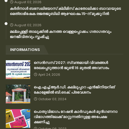
August 02, 2026
കര്‍ദിനാള്‍ ബസേലിയോസ് ക്ലീമിസ് കാതോലിക്കാ ബാവായുടെ
മെത്രാഭിഷേക രജതജൂബിലി ആഘോഷം 15-ന് മുക്കൂറില്‍
August 02, 2026
മല്ലപ്പള്ളി താലൂക്കിൽ കനത്ത വെള്ളപ്പൊക്കം: ഗതാഗതവും
ജനജീവിതവും സ്തംഭിച്ചു
INFORMATIONS
സെന്‍സസ് 2027: സ്വന്തമായി വിവരങ്ങള്‍
രേഖപ്പെടുത്താന്‍ ജൂണ്‍ 16 മുതല്‍ അവസരം
April 24, 2026
ഐ.എച്ച്.ആർ.ഡി. കല്ലൂപ്പാറ എൻജിനിയറിങ്
കോളേജിൽ ബി.ടെക്. പ്രവേശനം
October 03, 2024
പൊതുവിഭാഗം റേഷന്‍ കാര്‍ഡുകള്‍ മുന്‍ഗണനാ
വിഭാഗത്തിലേക്ക് മാറ്റുന്നതിനുളള അപേക്ഷ
ക്ഷണിച്ചു
October 06, 2023