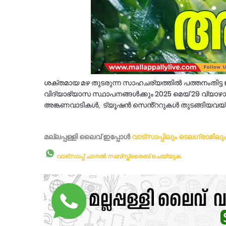
ശക്തമായ മഴ തുടരുന്ന സാഹചര്യത്തിൽ പത്തനംതിട
വിദ്യാഭ്യാസ സ്ഥാപനങ്ങൾക്കും 2025 മെയ് 29 വ്യാഴാഴ
അങ്കണവാടികൾ, ട്യൂഷൻ സെൻ്ററുകൾ തുടങ്ങിയവയ്ക്
മല്ലപ്പള്ളി ലൈവ് ഇപ്പോള്‍
വാട്സാപ്പിലും
ടെലഗ്രാമിലു
വാട്സാപ്പ് ചാനൽ സബ്സ്ക്രൈബ് ചെയ്യുക.