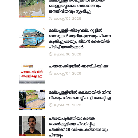
മല്ലപ്പള്ളി താലൂക്കിൽ കനത്ത
വെള്ളപ്പൊക്കം: ഗതാഗതവും
ജനജീവിതവും സ്തംഭിച്ചു
ഓഗസ്റ്റ് 02, 2026
മല്ലപ്പള്ളി-തിരുവല്ല റൂട്ടിൽ
ബസുകൾ ആദ്യം ഇഴയും പിന്നെ
കുതിച്ചുപായും; ജീവൻ കൈയിൽ
പിടിച്ച് യാത്രക്കാർ
ജൂലൈ 30, 2026
പത്തനംതിട്ടയിൽ അഞ്ചിരട്ടി മഴ
ഓഗസ്റ്റ് 04, 2026
മല്ലപ്പള്ളിയിൽ കല്ലറയിൽ നിന്ന്
വീണ്ടും ഗ്രാനൈറ്റ് പാളി മോഷ്ടിച്ചു
ജൂലൈ 29, 2026
പ്രായപൂർത്തിയാകാത്ത
പെൺകുട്ടിയെ പീഡിപ്പിച്ച
പ്രതിക്ക് 29 വർഷം കഠിനതടവും
പിഴയും