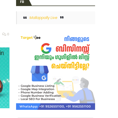
FB
Mallappally Live
0