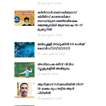
ഓഗസ്റ്റ് 01, 2026
കര്‍ദിനാള്‍ ബസേലിയോസ്
ക്ലീമിസ് കാതോലിക്കാ
ബാവായുടെ മെത്രാഭിഷേക
രജതജൂബിലി ആഘോഷം 15-ന്
മുക്കൂറില്‍
ഓഗസ്റ്റ് 02, 2026
മല്ലപ്പള്ളി താലൂക്കിൽ 49 പേർക്ക്
കോവിഡ് (01/12/2021)
ഡിസംബർ 01, 2021
അധ്യാപക ഒഴിവ്: വിവിധ
സ്കൂളുകളിൽ അഭിമുഖം
മേയ് 18, 2026
ആനിക്കാട് സ്വദേശിയിൽ നിന്ന്
18 ലക്ഷം രൂപ തട്ടിയ ആൾ
പിടിയിൽ
ജൂലൈ 24, 2026