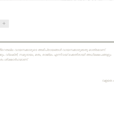
ിൻ്റെതല്ല. വായനക്കാരുടെ അഭിപ്രായങ്ങള്‍ വായനക്കാരുടേതു മാത്രമാണ്‌.
ം. വ്യക്തി, സമുദായം, മതം, രാജ്യം എന്നിവയ് ക്കെതിരായി അധിക്ഷേപങ്ങളും
 ശിക്ഷാര്‍ഹമാണ്‌.
വളരെ 