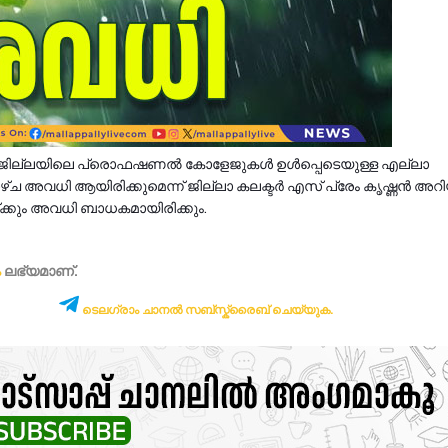
്ട ജില്ലയിലെ പ്രൊഫഷണൽ കോളേജുകൾ ഉൾപ്പെടെയുള്ള എല്ലാ
്ച അവധി ആയിരിക്കുമെന്ന് ജില്ലാ കലക്ടർ എസ് പ്രേം കൃഷ്ണൻ അറിയി
കും അവധി ബാധകമായിരിക്കും.
ം
ലഭ്യമാണ്‌.
ടെലഗ്രാം ചാനൽ സബ്സ്ക്രൈബ് ചെയ്യുക.