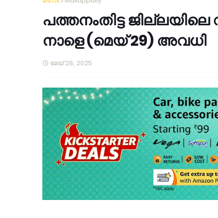
ഹോം
Mallappally
പത്തനംതിട്ട ജില്ലയിലെ
നാളെ (മെയ് 29) അവധി
മേയ് 28, 2025