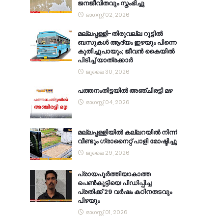
ജനജീവിതവും സ്തംഭിച്ചു
ഓഗസ്റ്റ് 02, 2026
മല്ലപ്പള്ളി-തിരുവല്ല റൂട്ടിൽ
ബസുകൾ ആദ്യം ഇഴയും പിന്നെ
കുതിച്ചുപായും; ജീവൻ കൈയിൽ
പിടിച്ച് യാത്രക്കാർ
ജൂലൈ 30, 2026
പത്തനംതിട്ടയിൽ അഞ്ചിരട്ടി മഴ
ഓഗസ്റ്റ് 04, 2026
മല്ലപ്പള്ളിയിൽ കല്ലറയിൽ നിന്ന്
വീണ്ടും ഗ്രാനൈറ്റ് പാളി മോഷ്ടിച്ചു
ജൂലൈ 29, 2026
പ്രായപൂർത്തിയാകാത്ത
പെൺകുട്ടിയെ പീഡിപ്പിച്ച
പ്രതിക്ക് 29 വർഷം കഠിനതടവും
പിഴയും
ഓഗസ്റ്റ് 01, 2026