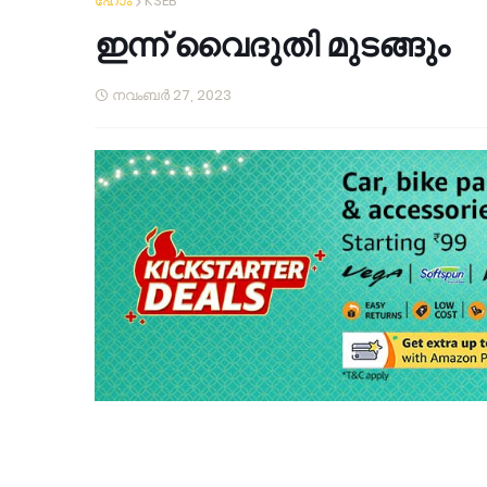
ഹോം
KSEB
ഇന്ന് വൈദുതി മുടങ്ങും
നവംബർ 27, 2023