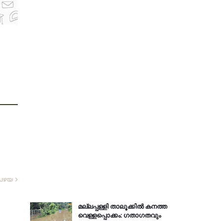
പഴയ
മല്ലപ്പള്ളി താലൂക്കിൽ കനത്ത
വെള്ളപ്പൊക്കം: ഗതാഗതവും