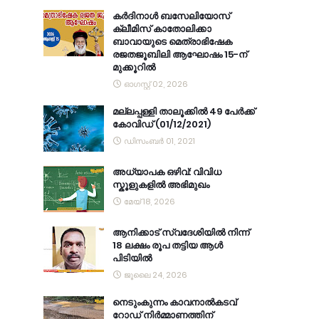
കര്‍ദിനാള്‍ ബസേലിയോസ്
ക്ലീമിസ് കാതോലിക്കാ
ബാവായുടെ മെത്രാഭിഷേക
രജതജൂബിലി ആഘോഷം 15-ന്
മുക്കൂറില്‍
ഓഗസ്റ്റ് 02, 2026
മല്ലപ്പള്ളി താലൂക്കിൽ 49 പേർക്ക്
കോവിഡ് (01/12/2021)
ഡിസംബർ 01, 2021
അധ്യാപക ഒഴിവ്: വിവിധ
സ്കൂളുകളിൽ അഭിമുഖം
മേയ് 18, 2026
ആനിക്കാട് സ്വദേശിയിൽ നിന്ന്
18 ലക്ഷം രൂപ തട്ടിയ ആൾ
പിടിയിൽ
ജൂലൈ 24, 2026
നെടുംകുന്നം കാവനാല്‍കടവ്
റോഡ് നിര്‍മ്മാണത്തിന്