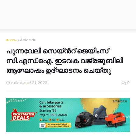
ഹോം
Anicadu
പുന്നവേലി സെയ്ൻറ് ജെയിംസ്
സി.എസ്.ഐ. ഇടവക വജ്രജൂബിലി
ആഘോഷം ഉദ്ഘാടനം ചെയ്തു
ഡിസംബർ 31, 2023
0