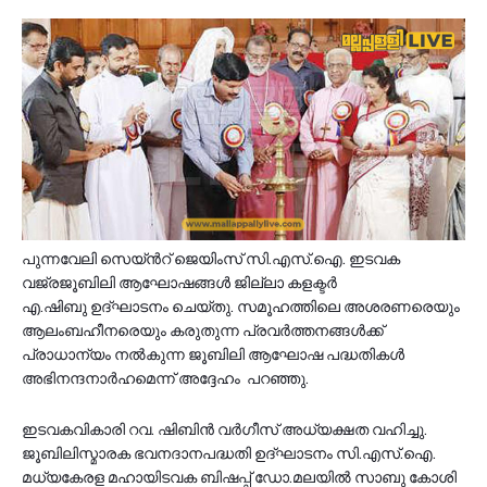
പുന്നവേലി സെയ്ൻറ് ജെയിംസ് സി.എസ്.ഐ. ഇടവക
വജ്രജൂബിലി ആഘോഷങ്ങൾ ജില്ലാ കളക്ടർ
എ.ഷിബു ഉദ്ഘാടനം ചെയ്തു. സമൂഹത്തിലെ അശരണരെയും
ആലംബഹീനരെയും കരുതുന്ന പ്രവർത്തനങ്ങൾക്ക്
പ്രാധാന്യം നൽകുന്ന ജൂബിലി ആഘോഷ പദ്ധതികൾ
അഭിനന്ദനാർഹമെന്ന് അദ്ദേഹം പറഞ്ഞു.
ഇടവകവികാരി റവ. ഷിബിൻ വർഗീസ് അധ്യക്ഷത വഹിച്ചു.
ജൂബിലിസ്മാരക ഭവനദാനപദ്ധതി ഉദ്ഘാടനം സി.എസ്.ഐ.
മധ്യകേരള മഹായിടവക ബിഷപ്പ് ഡോ.മലയിൽ സാബു കോശി