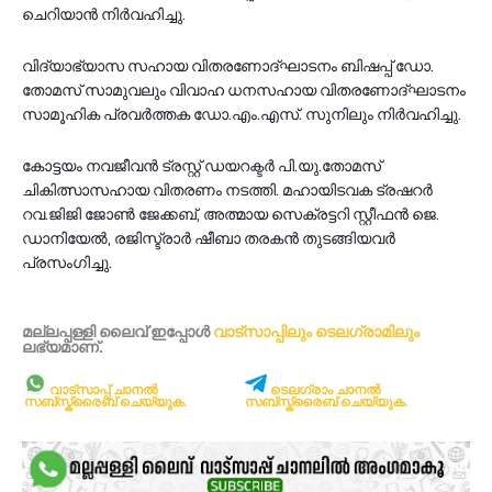
ചെറിയാൻ നിർവഹിച്ചു.
വിദ്യാഭ്യാസ സഹായ വിതരണോദ്ഘാടനം ബിഷപ്പ് ഡോ.
തോമസ് സാമുവലും വിവാഹ ധനസഹായ വിതരണോദ്ഘാടനം
സാമൂഹിക പ്രവർത്തക ഡോ.എം.എസ്. സുനിലും നിർവഹിച്ചു.
കോട്ടയം നവജീവൻ ട്രസ്റ്റ് ഡയറക്ടർ പി.യു.തോമസ്
ചികിത്സാസഹായ വിതരണം നടത്തി. മഹായിടവക ട്രഷറർ
റവ.ജിജി ജോൺ ജേക്കബ്, അത്മായ സെക്രട്ടറി സ്റ്റീഫൻ ജെ.
ഡാനിയേൽ, രജിസ്ട്രാർ ഷീബാ തരകൻ തുടങ്ങിയവർ
പ്രസംഗിച്ചു.
മല്ലപ്പള്ളി ലൈവ് ഇപ്പോള്‍
വാട്സാപ്പിലും
ടെലഗ്രാമിലും
ലഭ്യമാണ്‌.
വാട്സാപ്പ് ചാനൽ
ടെലഗ്രാം ചാനൽ
സബ്സ്ക്രൈബ് ചെയ്യുക.
സബ്സ്ക്രൈബ് ചെയ്യുക.