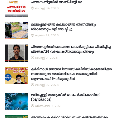
പത്തനംതിട്ടയിൽ അഞ്ചിരട്ടി മഴ
ഓഗസ്റ്റ് 04, 2026
മല്ലപ്പള്ളിയിൽ കല്ലറയിൽ നിന്ന് വീണ്ടും
ഗ്രാനൈറ്റ് പാളി മോഷ്ടിച്ചു
ജൂലൈ 29, 2026
പ്രായപൂർത്തിയാകാത്ത പെൺകുട്ടിയെ പീഡിപ്പിച്ച
പ്രതിക്ക് 29 വർഷം കഠിനതടവും പിഴയും
ഓഗസ്റ്റ് 01, 2026
കര്‍ദിനാള്‍ ബസേലിയോസ് ക്ലീമിസ് കാതോലിക്കാ
ബാവായുടെ മെത്രാഭിഷേക രജതജൂബിലി
ആഘോഷം 15-ന് മുക്കൂറില്‍
ഓഗസ്റ്റ് 02, 2026
മല്ലപ്പള്ളി താലൂക്കിൽ 49 പേർക്ക് കോവിഡ്
(01/12/2021)
ഡിസംബർ 01, 2021
അധ്യാപക ഒഴിവ്: വിവിധ സ്കൂളുകളിൽ അഭിമുഖം