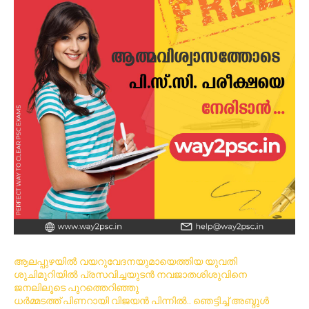
ആലപ്പുഴയിൽ വയറുവേദനയുമായെത്തിയ യുവതി
ശുചിമുറിയിൽ പ്രസവിച്ചയുടൻ നവജാതശിശുവിനെ
ജനലിലൂടെ പുറത്തെറിഞ്ഞു
ധര്‍മ്മടത്ത് പിണറായി വിജയന്‍ പിന്നില്‍.. ഞെട്ടിച്ച് അബ്ദുൾ