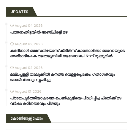
UPDATES
August 04, 2026
പത്തനംതിട്ടയിൽ അഞ്ചിരട്ടി മഴ
August 02, 2026
കര്‍ദിനാള്‍ ബസേലിയോസ് ക്ലീമിസ് കാതോലിക്കാ ബാവായുടെ
മെത്രാഭിഷേക രജതജൂബിലി ആഘോഷം 15-ന് മുക്കൂറില്‍
August 02, 2026
മല്ലപ്പള്ളി താലൂക്കിൽ കനത്ത വെള്ളപ്പൊക്കം: ഗതാഗതവും
ജനജീവിതവും സ്തംഭിച്ചു
August 01, 2026
പ്രായപൂർത്തിയാകാത്ത പെൺകുട്ടിയെ പീഡിപ്പിച്ച പ്രതിക്ക് 29
വർഷം കഠിനതടവും പിഴയും
കോൺടാക്റ്റ് ഫോം