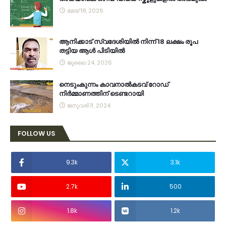
മേയ് 18, 2026
ആനിക്കാട് സ്വദേശിയിൽ നിന്ന് 18 ലക്ഷം രൂപ
തട്ടിയ ആൾ പിടിയിൽ
ജൂലൈ 24, 2026
നെടുംകുന്നം കാവനാല്‍കടവ് റോഡ്
നിര്‍മ്മാണത്തിന് ടെണ്ടറായി
ജനുവരി 11, 2024
FOLLOW US
9.3k
3.1k
2.7k
500
1.8k
1.2k