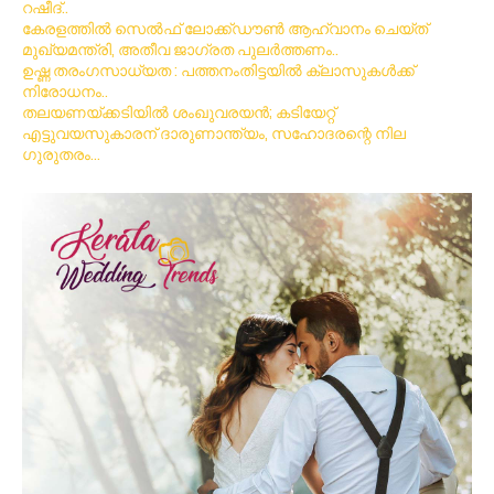
റഷീദ്..
കേരളത്തിൽ സെൽഫ് ലോക്ക്ഡൗൺ ആഹ്വാനം ചെയ്ത്
മുഖ്യമന്ത്രി, അതീവ ജാഗ്രത പുലർത്തണം..
ഉഷ്ണ തരംഗസാധ്യത : പത്തനംതിട്ടയില്‍ ക്ലാസുകള്‍ക്ക്
നിരോധനം..
തലയണയ്ക്കടിയില്‍ ശംഖുവരയന്‍; കടിയേറ്റ്
എട്ടുവയസുകാരന് ദാരുണാന്ത്യം, സഹോദരന്റെ നില
ഗുരുതരം…