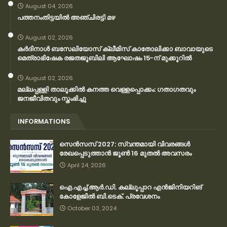
August 04, 2026
പത്തനംതിട്ടയിൽ അഞ്ചിരട്ടി മഴ
August 02, 2026
കര്‍ദിനാള്‍ ബസേലിയോസ് ക്ലീമിസ് കാതോലിക്കാ ബാവായുടെ
മെത്രാഭിഷേക രജതജൂബിലി ആഘോഷം 15-ന് മുക്കൂറില്‍
August 02, 2026
മല്ലപ്പള്ളി താലൂക്കിൽ കനത്ത വെള്ളപ്പൊക്കം: ഗതാഗതവും
ജനജീവിതവും സ്തംഭിച്ചു
INFORMATIONS
സെന്‍സസ് 2027: സ്വന്തമായി വിവരങ്ങള്‍
രേഖപ്പെടുത്താന്‍ ജൂണ്‍ 16 മുതല്‍ അവസരം
April 24, 2026
ഐ.എച്ച്.ആർ.ഡി. കല്ലൂപ്പാറ എൻജിനിയറിങ്
കോളേജിൽ ബി.ടെക്. പ്രവേശനം
October 03, 2024