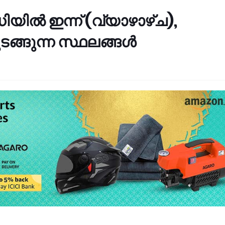
ിയിൽ ഇന്ന് (വ്യാഴാഴ്ച),
ടങ്ങുന്ന സ്ഥലങ്ങൾ