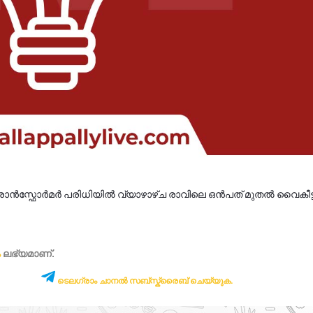
ട്രാൻസ്ഫോർമർ പരിധിയിൽ വ്യാഴാഴ്ച രാവിലെ ഒൻപത് മുതൽ വൈകീട്ട
ം
ലഭ്യമാണ്‌.
ടെലഗ്രാം ചാനൽ സബ്സ്ക്രൈബ് ചെയ്യുക.