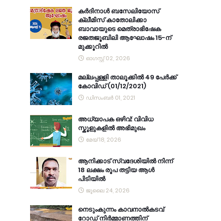
കര്‍ദിനാള്‍ ബസേലിയോസ്
ക്ലീമിസ് കാതോലിക്കാ
ബാവായുടെ മെത്രാഭിഷേക
രജതജൂബിലി ആഘോഷം 15-ന്
മുക്കൂറില്‍
ഓഗസ്റ്റ് 02, 2026
മല്ലപ്പള്ളി താലൂക്കിൽ 49 പേർക്ക്
കോവിഡ് (01/12/2021)
ഡിസംബർ 01, 2021
അധ്യാപക ഒഴിവ്: വിവിധ
സ്കൂളുകളിൽ അഭിമുഖം
മേയ് 18, 2026
ആനിക്കാട് സ്വദേശിയിൽ നിന്ന്
18 ലക്ഷം രൂപ തട്ടിയ ആൾ
പിടിയിൽ
ജൂലൈ 24, 2026
നെടുംകുന്നം കാവനാല്‍കടവ്
റോഡ് നിര്‍മ്മാണത്തിന്