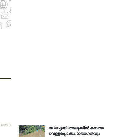
പഴയ
മല്ലപ്പള്ളി താലൂക്കിൽ കനത്ത
വെള്ളപ്പൊക്കം: ഗതാഗതവും