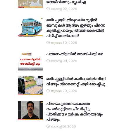
ജനജീവിതവും സ്തംഭിച്ചു
ഓഗസ്റ്റ് 02, 2026
മല്ലപ്പള്ളി-തിരുവല്ല റൂട്ടിൽ
ബസുകൾ ആദ്യം ഇഴയും പിന്നെ
കുതിച്ചുപായും; ജീവൻ കൈയിൽ
പിടിച്ച് യാത്രക്കാർ
ജൂലൈ 30, 2026
പത്തനംതിട്ടയിൽ അഞ്ചിരട്ടി മഴ
ഓഗസ്റ്റ് 04, 2026
മല്ലപ്പള്ളിയിൽ കല്ലറയിൽ നിന്ന്
വീണ്ടും ഗ്രാനൈറ്റ് പാളി മോഷ്ടിച്ചു
ജൂലൈ 29, 2026
പ്രായപൂർത്തിയാകാത്ത
പെൺകുട്ടിയെ പീഡിപ്പിച്ച
പ്രതിക്ക് 29 വർഷം കഠിനതടവും
പിഴയും
ഓഗസ്റ്റ് 01, 2026