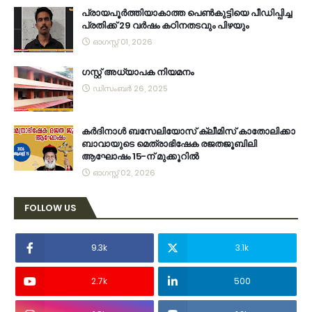
പ്രായപൂർത്തിയാകാത്ത പെൺകുട്ടിയെ പീഡിപ്പിച്ച
പ്രതിക്ക് 29 വർഷം കഠിനതടവും പിഴയും
ഓഗസ്റ്റ് 01, 2026
ഗസ്റ്റ് അധ്യാപക നിയമനം
ഡിസംബർ 26, 2025
കര്‍ദിനാള്‍ ബസേലിയോസ് ക്ലീമിസ് കാതോലിക്കാ
ബാവായുടെ മെത്രാഭിഷേക രജതജൂബിലി
ആഘോഷം 15-ന് മുക്കൂറില്‍
ഓഗസ്റ്റ് 02, 2026
FOLLOW US
9.3k
3.1k
2.7k
500