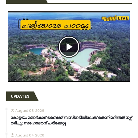
UPDATES
August 08, 2026
കോട്ടയം മണർകാട് ബൈക്ക് ബസിനടിയിലേക്ക് തെന്നിമറിഞ്ഞ് നഴ്സ്
മരിച്ചു; സഹോദരന് പരിക്കേറ്റു
August 04, 2026