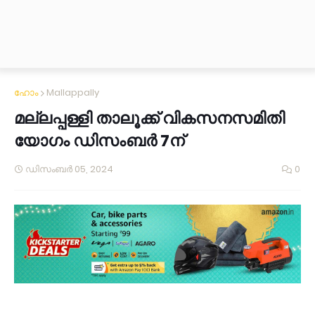
ഹോം
Mallappally
മല്ലപ്പള്ളി താലൂക്ക്‌ വികസനസമിതി
യോഗം ഡിസംബർ 7ന്‌
ഡിസംബർ 05, 2024
0