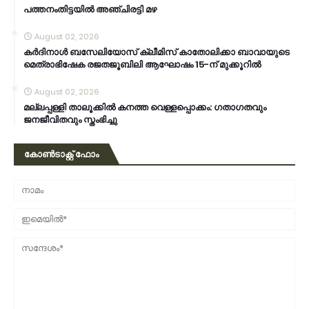
പത്തനംതിട്ടയിൽ അഞ്ചിരട്ടി മഴ
August 02, 2026
കര്‍ദിനാള്‍ ബസേലിയോസ് ക്ലീമിസ് കാതോലിക്കാ ബാവായുടെ
മെത്രാഭിഷേക രജതജൂബിലി ആഘോഷം 15-ന് മുക്കൂറില്‍
August 02, 2026
മല്ലപ്പള്ളി താലൂക്കിൽ കനത്ത വെള്ളപ്പൊക്കം: ഗതാഗതവും
ജനജീവിതവും സ്തംഭിച്ചു
കോൺടാക്റ്റ് ഫോം