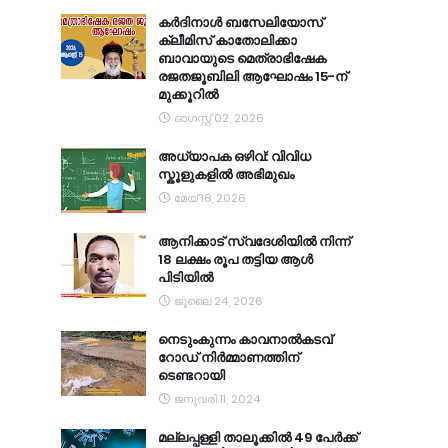
കര്‍ദിനാള്‍ ബസേലിയോസ്
ക്ലീമിസ് കാതോലിക്കാ
ബാവായുടെ മെത്രാഭിഷേക
രജതജൂബിലി ആഘോഷം 15-ന്
മുക്കൂറില്‍
ഓഗസ്റ്റ് 02, 2026
അധ്യാപക ഒഴിവ്: വിവിധ
സ്കൂളുകളിൽ അഭിമുഖം
മേയ് 18, 2026
ആനിക്കാട് സ്വദേശിയിൽ നിന്ന്
18 ലക്ഷം രൂപ തട്ടിയ ആൾ
പിടിയിൽ
ജൂലൈ 24, 2026
നെടുംകുന്നം കാവനാല്‍കടവ്
റോഡ് നിര്‍മ്മാണത്തിന്
ടെണ്ടറായി
ജനുവരി 11, 2024
മല്ലപ്പള്ളി താലൂക്കിൽ 49 പേർക്ക്