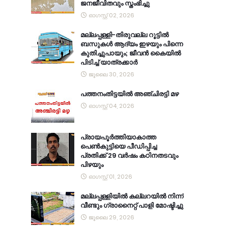
ജനജീവിതവും സ്തംഭിച്ചു
ഓഗസ്റ്റ് 02, 2026
മല്ലപ്പള്ളി-തിരുവല്ല റൂട്ടിൽ
ബസുകൾ ആദ്യം ഇഴയും പിന്നെ
കുതിച്ചുപായും; ജീവൻ കൈയിൽ
പിടിച്ച് യാത്രക്കാർ
ജൂലൈ 30, 2026
പത്തനംതിട്ടയിൽ അഞ്ചിരട്ടി മഴ
ഓഗസ്റ്റ് 04, 2026
പ്രായപൂർത്തിയാകാത്ത
പെൺകുട്ടിയെ പീഡിപ്പിച്ച
പ്രതിക്ക് 29 വർഷം കഠിനതടവും
പിഴയും
ഓഗസ്റ്റ് 01, 2026
മല്ലപ്പള്ളിയിൽ കല്ലറയിൽ നിന്ന്
വീണ്ടും ഗ്രാനൈറ്റ് പാളി മോഷ്ടിച്ചു
ജൂലൈ 29, 2026