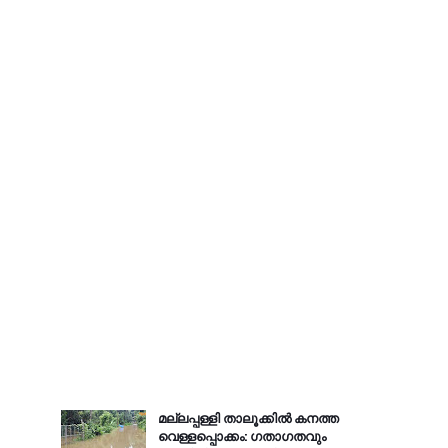
മല്ലപ്പള്ളി താലൂക്കിൽ കനത്ത
വെള്ളപ്പൊക്കം: ഗതാഗതവും