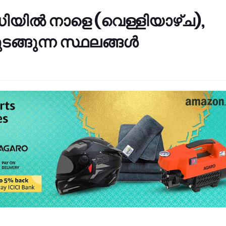
ധിയിൽ നാളെ (വെള്ളിയാഴ്‌ച),
ടങ്ങുന്ന സ്ഥലങ്ങൾ