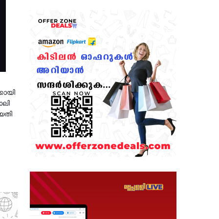
്കായി
ോലി
്യതി