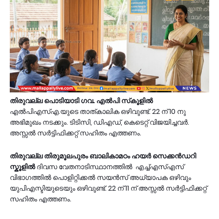
തിരുവല്ല പൊടിയാടി ഗവ. എൽപി സ്‌കൂളിൽ
എൽപിഎസ്എ.യുടെ താത്കാലിക ഒഴിവുണ്ട്. 22 ന് 10 നു
അഭിമുഖം നടക്കും. ടിടിസി, ഡിഎഡ്, കെടെറ്റ് വിജയിച്ചവർ.
അസ്സൽ സർട്ടിഫിക്കറ്റ് സഹിതം എത്തണം.
തിരുവല്ല തിരുമൂലപുരം ബാലികാമഠം ഹയർ സെക്കൻഡറി
സ്കൂളിൽ
ദിവസ വേതനാടിസ്ഥാനത്തിൽ എച്ച്എസ്എസ്
വിഭാഗത്തിൽ പൊളിറ്റിക്കൽ സയൻസ് അധ്യാപക ഒഴിവും
യുപിഎസ്ടിയുടെയും ഒഴിവുണ്ട്. 22 ന് 11 ന് അസ്സൽ സർട്ടിഫിക്കറ്റ്
സഹിതം എത്തണം.