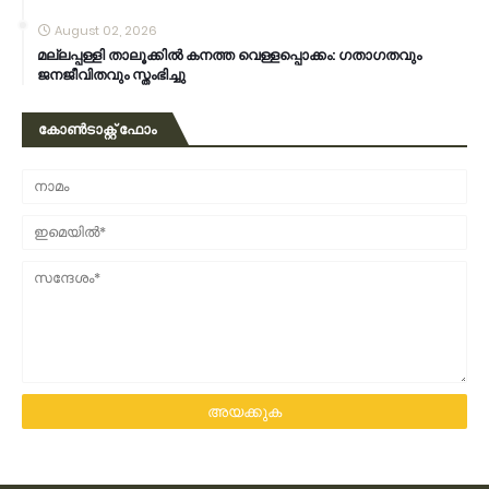
August 02, 2026
മല്ലപ്പള്ളി താലൂക്കിൽ കനത്ത വെള്ളപ്പൊക്കം: ഗതാഗതവും
ജനജീവിതവും സ്തംഭിച്ചു
കോൺടാക്റ്റ് ഫോം