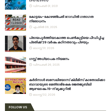
(01/12/2021)
ഡിസംബർ 01, 2021
കോട്ടയം–കോഴഞ്ചേരി റോഡിൽ ഗതാഗത
നിരോധനം
ഏപ്രിൽ 06, 2025
പ്രായപൂർത്തിയാകാത്ത പെൺകുട്ടിയെ പീഡിപ്പിച്ച
പ്രതിക്ക് 29 വർഷം കഠിനതടവും പിഴയും
ഓഗസ്റ്റ് 01, 2026
ഗസ്റ്റ് അധ്യാപക നിയമനം
ഡിസംബർ 26, 2025
കര്‍ദിനാള്‍ ബസേലിയോസ് ക്ലീമിസ് കാതോലിക്കാ
ബാവായുടെ മെത്രാഭിഷേക രജതജൂബിലി
ആഘോഷം 15-ന് മുക്കൂറില്‍
ഓഗസ്റ്റ് 02, 2026
FOLLOW US