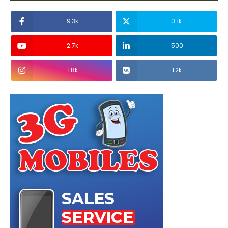
9.3k
3.1k
2.7k
500
1.8k
1.2k