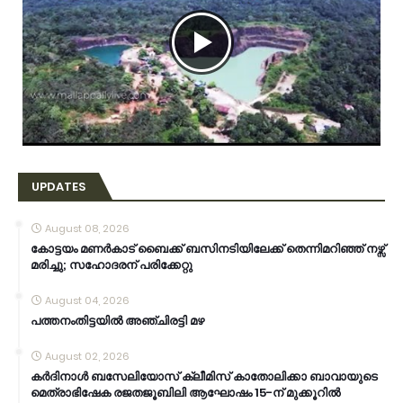
UPDATES
August 08, 2026
കോട്ടയം മണർകാട് ബൈക്ക് ബസിനടിയിലേക്ക് തെന്നിമറിഞ്ഞ് നഴ്സ്
മരിച്ചു; സഹോദരന് പരിക്കേറ്റു
August 04, 2026
പത്തനംതിട്ടയിൽ അഞ്ചിരട്ടി മഴ
August 02, 2026
കര്‍ദിനാള്‍ ബസേലിയോസ് ക്ലീമിസ് കാതോലിക്കാ ബാവായുടെ
മെത്രാഭിഷേക രജതജൂബിലി ആഘോഷം 15-ന് മുക്കൂറില്‍