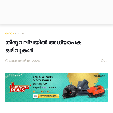
ഹോം
Jobs
തിരുവല്ലയിൽ അധ്യാപക
ഒഴിവുകൾ
ഒക്‌ടോബർ 18, 2025
0