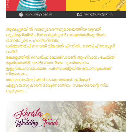
ആലപ്പുഴയിൽ വയറുവേദനയുമായെത്തിയ യുവതി
ശുചിമുറിയിൽ പ്രസവിച്ചയുടൻ നവജാതശിശുവിനെ
ജനലിലൂടെ പുറത്തെറിഞ്ഞു
ധര്‍മ്മടത്ത് പിണറായി വിജയന്‍ പിന്നില്‍.. ഞെട്ടിച്ച് അബ്ദുൾ
റഷീദ്..
കേരളത്തിൽ സെൽഫ് ലോക്ക്ഡൗൺ ആഹ്വാനം ചെയ്ത്
മുഖ്യമന്ത്രി, അതീവ ജാഗ്രത പുലർത്തണം..
ഉഷ്ണ തരംഗസാധ്യത : പത്തനംതിട്ടയില്‍ ക്ലാസുകള്‍ക്ക്
നിരോധനം..
തലയണയ്ക്കടിയില്‍ ശംഖുവരയന്‍; കടിയേറ്റ്
എട്ടുവയസുകാരന് ദാരുണാന്ത്യം, സഹോദരന്റെ നില
ഗുരുതരം…