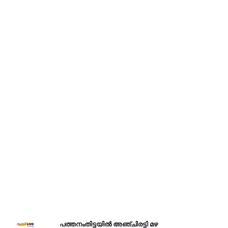
പത്തനംതിട്ടയിൽ അഞ്ചിരട്ടി മഴ