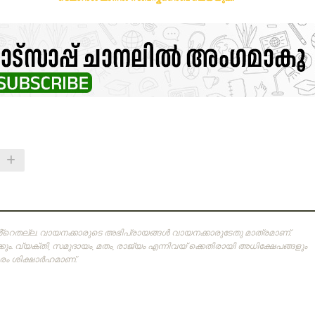
ിൻ്റെതല്ല. വായനക്കാരുടെ അഭിപ്രായങ്ങള്‍ വായനക്കാരുടേതു മാത്രമാണ്‌.
ം. വ്യക്തി, സമുദായം, മതം, രാജ്യം എന്നിവയ് ക്കെതിരായി അധിക്ഷേപങ്ങളും
 ശിക്ഷാര്‍ഹമാണ്‌.