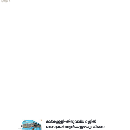
പഴയ
മല്ലപ്പള്ളി-തിരുവല്ല റൂട്ടിൽ
ബസുകൾ ആദ്യം ഇഴയും പിന്നെ