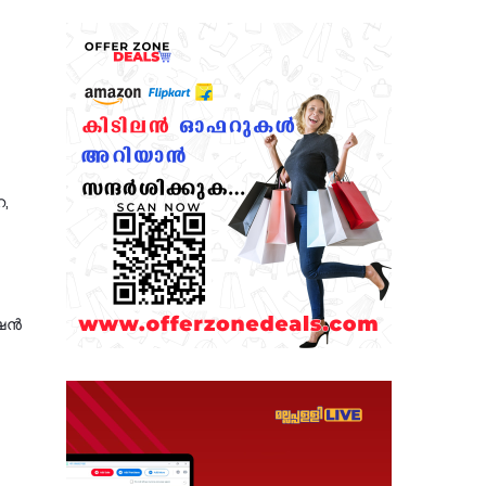
റ,
്ഷൻ