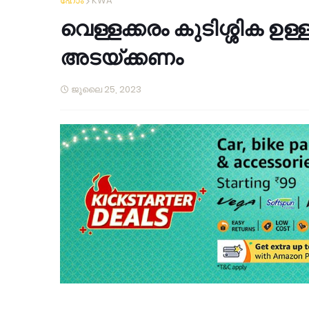
ഹോം
KWA
വെള്ളക്കരം കുടിശ്ശിക ഉള
അടയ്ക്കണം
ജൂലൈ 25, 2023