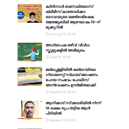
കര്‍ദിനാള്‍ ബസേലിയോസ്
ക്ലീമിസ് കാതോലിക്കാ
ബാവായുടെ മെത്രാഭിഷേക
രജതജൂബിലി ആഘോഷം 15-ന്
മുക്കൂറില്‍
ഓഗസ്റ്റ് 02, 2026
അധ്യാപക ഒഴിവ്: വിവിധ
സ്കൂളുകളിൽ അഭിമുഖം
മേയ് 18, 2026
മല്ലപ്പള്ളിയിൽ കല്ലറയിലെ
ഗ്രാനൈറ്റ് സ്ലാബ് മോഷണം
പോയ സംഭവം: പോലീസ്
അന്വേഷണം ഊർജിതമാക്കി
ജൂലൈ 28, 2026
ആനിക്കാട് സ്വദേശിയിൽ നിന്ന്
18 ലക്ഷം രൂപ തട്ടിയ ആൾ
പിടിയിൽ
ജൂലൈ 24, 2026