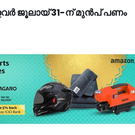
്ളവർ ജൂലായ് 31-ന് മുൻപ് പണം