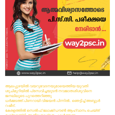
ആലപ്പുഴയിൽ വയറുവേദനയുമായെത്തിയ യുവതി
ശുചിമുറിയിൽ പ്രസവിച്ചയുടൻ നവജാതശിശുവിനെ
ജനലിലൂടെ പുറത്തെറിഞ്ഞു
ധര്‍മ്മടത്ത് പിണറായി വിജയന്‍ പിന്നില്‍.. ഞെട്ടിച്ച് അബ്ദുൾ
റഷീദ്..
കേരളത്തിൽ സെൽഫ് ലോക്ക്ഡൗൺ ആഹ്വാനം ചെയ്ത്