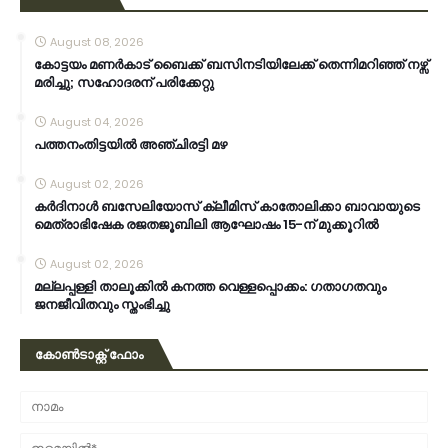
August 08, 2026
കോട്ടയം മണർകാട് ബൈക്ക് ബസിനടിയിലേക്ക് തെന്നിമറിഞ്ഞ് നഴ്സ്
മരിച്ചു; സഹോദരന് പരിക്കേറ്റു
August 04, 2026
പത്തനംതിട്ടയിൽ അഞ്ചിരട്ടി മഴ
August 02, 2026
കര്‍ദിനാള്‍ ബസേലിയോസ് ക്ലീമിസ് കാതോലിക്കാ ബാവായുടെ
മെത്രാഭിഷേക രജതജൂബിലി ആഘോഷം 15-ന് മുക്കൂറില്‍
August 02, 2026
മല്ലപ്പള്ളി താലൂക്കിൽ കനത്ത വെള്ളപ്പൊക്കം: ഗതാഗതവും
ജനജീവിതവും സ്തംഭിച്ചു
കോൺടാക്റ്റ് ഫോം