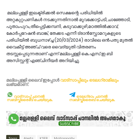
മല്ലപ്പള്ളി ഇലക്ട്രിക്കൽ സെക്ഷന്റെ പരിധിയിൽ
അറ്റകുറ്റപണികൾ നടക്കുന്നതിനാൽ മൂവക്കോട്ട്പടി,ചാഞ്ഞോടി,
പൂതാംപുറം,തീപ്പെട്ടിക്കമ്പനി, കടുവാക്കുഴി,മഠത്തിൽക്കാവ്,
കോർപ്പറേഷൻ ബാങ്ക്, തേക്കട എന്നീ ട്രാൻസ്ഫോമറുകളുടെ
പരിധിയിൽ ബുധനാഴ്ച്ച (20/03/2024) രാവിലെ ഒൻപതു മുതൽ
വൈകീട്ട് അഞ്ച് വരെ വൈദ്യുതി വിതരണം
തടസ്സപ്പെടുന്നതാണ്‌ എന്ന് മല്ലപ്പള്ളി കെ.എസ്.ഇ.ബി
അസിസ്റ്റന്റ് എഞ്ചിനീയർ അറിയിച്ചു.
മല്ലപ്പള്ളി ലൈവ് ഇപ്പോള്‍
വാട്സാപ്പിലും
ടെലഗ്രാമിലും
ലഭ്യമാണ്‌.
വാട്സാപ്പ് ചാനൽ
ടെലഗ്രാം ചാനൽ
സബ്സ്ക്രൈബ് ചെയ്യുക.
സബ്സ്ക്രൈബ് ചെയ്യുക.
Tags
Alerts
KSEB
Mallappally