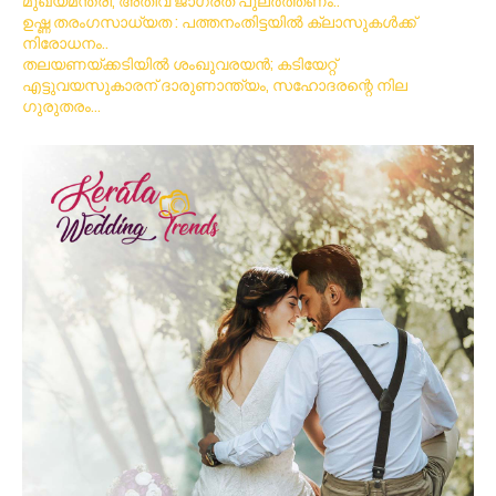
മുഖ്യമന്ത്രി, അതീവ ജാഗ്രത പുലർത്തണം..
ഉഷ്ണ തരംഗസാധ്യത : പത്തനംതിട്ടയില്‍ ക്ലാസുകള്‍ക്ക്
നിരോധനം..
തലയണയ്ക്കടിയില്‍ ശംഖുവരയന്‍; കടിയേറ്റ്
എട്ടുവയസുകാരന് ദാരുണാന്ത്യം, സഹോദരന്റെ നില
ഗുരുതരം…