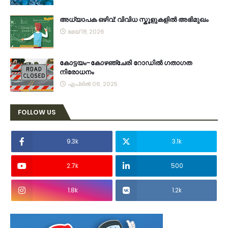
അധ്യാപക ഒഴിവ്: വിവിധ സ്കൂളുകളിൽ അഭിമുഖം
മേയ് 18, 2026
കോട്ടയം–കോഴഞ്ചേരി റോഡിൽ ഗതാഗത
നിരോധനം
ഏപ്രിൽ 06, 2025
FOLLOW US
9.3k
3.1k
2.7k
500
1.8k
1.2k