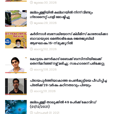
ജൂലൈ 30, 2026
മല്ലപ്പള്ളിയിൽ കല്ലറയിൽ നിന്ന് വീണ്ടും
ഗ്രാനൈറ്റ് പാളി മോഷ്ടിച്ചു
ജൂലൈ 29, 2026
കര്‍ദിനാള്‍ ബസേലിയോസ് ക്ലീമിസ് കാതോലിക്കാ
ബാവായുടെ മെത്രാഭിഷേക രജതജൂബിലി
ആഘോഷം 15-ന് മുക്കൂറില്‍
ഓഗസ്റ്റ് 02, 2026
കോട്ടയം മണർകാട് ബൈക്ക് ബസിനടിയിലേക്ക്
തെന്നിമറിഞ്ഞ് നഴ്സ് മരിച്ചു; സഹോദരന് പരിക്കേറ്റു
ഓഗസ്റ്റ് 08, 2026
പ്രായപൂർത്തിയാകാത്ത പെൺകുട്ടിയെ പീഡിപ്പിച്ച
പ്രതിക്ക് 29 വർഷം കഠിനതടവും പിഴയും
ഓഗസ്റ്റ് 01, 2026
മല്ലപ്പള്ളി താലൂക്കിൽ 49 പേർക്ക് കോവിഡ്
(01/12/2021)
ഡിസംബർ 01, 2021