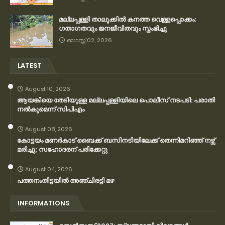
മല്ലപ്പള്ളി താലൂക്കിൽ കനത്ത വെള്ളപ്പൊക്കം:
ഗതാഗതവും ജനജീവിതവും സ്തംഭിച്ചു
ഓഗസ്റ്റ് 02, 2026
LATEST
August 10, 2026
ആയങ്കിയെ തേടിയുള്ള മല്ലപ്പള്ളിയിലെ പൊലീസ് നടപടി: പരാതി
നൽകുമെന്ന് സിപിഎം
August 08, 2026
കോട്ടയം മണർകാട് ബൈക്ക് ബസിനടിയിലേക്ക് തെന്നിമറിഞ്ഞ് നഴ്സ്
മരിച്ചു; സഹോദരന് പരിക്കേറ്റു
August 04, 2026
പത്തനംതിട്ടയിൽ അഞ്ചിരട്ടി മഴ
INFORMATIONS