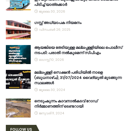
പിടിച്ച് യാത്രക്കാർ
ജൂലൈ 30, 2026
ഗസ്റ്റ് അധ്യാപക നിയമനം
ഡിസംബർ 26, 2025
ആയങ്കിയെ തേടിയുള്ള മല്ലപ്പള്ളിയിലെ പൊലീസ്
നടപടി: പരാതി നൽകുമെന്ന് സിപിഎം
ഓഗസ്റ്റ് 10, 2026
മല്ലപ്പള്ളി സെക്ഷൻ പരിധിയിൽ നാളെ
(ബുധനാഴ്ച), 31/07/2024 വൈദ്യുതി മുടങ്ങുന്ന
സ്ഥലങ്ങൾ
ജൂലൈ 30, 2024
നെടുംകുന്നം കാവനാല്‍കടവ് റോഡ്
നിര്‍മ്മാണത്തിന് ടെണ്ടറായി
ജനുവരി 11, 2024
FOLLOW US