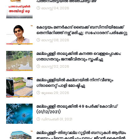
പത്തനംതിട്ടയിൽ അഞ്ചിരട്ടി മഴ
ഓഗസ്റ്റ് 04, 2026
കോട്ടയം മണർകാട് ബൈക്ക് ബസിനടിയിലേക്ക്
തെന്നിമറിഞ്ഞ് നഴ്സ് മരിച്ചു; സഹോദരന് പരിക്കേറ്റു
ഓഗസ്റ്റ് 08, 2026
മല്ലപ്പള്ളി താലൂക്കിൽ കനത്ത വെള്ളപ്പൊക്കം:
ഗതാഗതവും ജനജീവിതവും സ്തംഭിച്ചു
ഓഗസ്റ്റ് 02, 2026
മല്ലപ്പള്ളിയിൽ കല്ലറയിൽ നിന്ന് വീണ്ടും
ഗ്രാനൈറ്റ് പാളി മോഷ്ടിച്ചു
ജൂലൈ 29, 2026
മല്ലപ്പള്ളി താലൂക്കിൽ 49 പേർക്ക് കോവിഡ്
(01/12/2021)
ഡിസംബർ 01, 2021
മല്ലപ്പള്ളി-തിരുവല്ല റൂട്ടിൽ ബസുകൾ ആദ്യം
ഇഴയും പിന്നെ കുതിച്ചുപായും; ജീവൻ കൈയിൽ