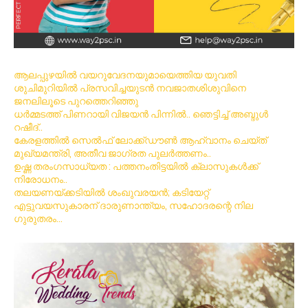
ആലപ്പുഴയിൽ വയറുവേദനയുമായെത്തിയ യുവതി
ശുചിമുറിയിൽ പ്രസവിച്ചയുടൻ നവജാതശിശുവിനെ
ജനലിലൂടെ പുറത്തെറിഞ്ഞു
ധര്‍മ്മടത്ത് പിണറായി വിജയന്‍ പിന്നില്‍.. ഞെട്ടിച്ച് അബ്ദുൾ
റഷീദ്..
കേരളത്തിൽ സെൽഫ് ലോക്ക്ഡൗൺ ആഹ്വാനം ചെയ്ത്
മുഖ്യമന്ത്രി, അതീവ ജാഗ്രത പുലർത്തണം..
ഉഷ്ണ തരംഗസാധ്യത : പത്തനംതിട്ടയില്‍ ക്ലാസുകള്‍ക്ക്
നിരോധനം..
തലയണയ്ക്കടിയില്‍ ശംഖുവരയന്‍; കടിയേറ്റ്
എട്ടുവയസുകാരന് ദാരുണാന്ത്യം, സഹോദരന്റെ നില
ഗുരുതരം…