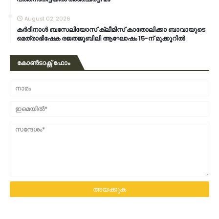
August 02, 2026
കര്‍ദിനാള്‍ ബസേലിയോസ് ക്ലീമിസ് കാതോലിക്കാ ബാവായുടെ
മെത്രാഭിഷേക രജതജൂബിലി ആഘോഷം 15-ന് മുക്കൂറില്‍
കോൺടാക്റ്റ് ഫോം