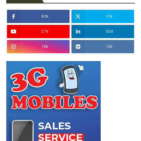
9.3k
3.1k
2.7k
500
1.8k
1.2k