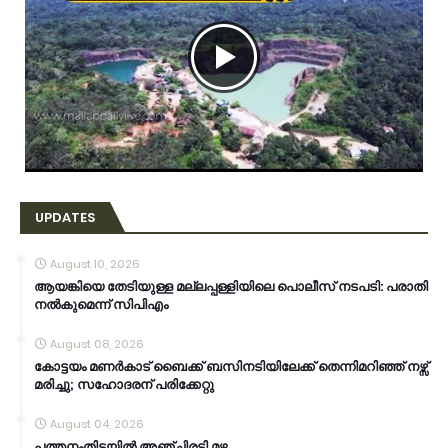
UPDATES
August 10, 2026
ആയങ്കിയെ തേടിയുള്ള മല്ലപ്പള്ളിയിലെ പൊലീസ് നടപടി: പരാതി
നൽകുമെന്ന് സിപിഎം
August 08, 2026
കോട്ടയം മണർകാട് ബൈക്ക് ബസിനടിയിലേക്ക് തെന്നിമറിഞ്ഞ് നഴ്സ്
മരിച്ചു; സഹോദരന് പരിക്കേറ്റു
August 04, 2026
പത്തനംതിട്ടയിൽ അഞ്ചിരട്ടി മഴ