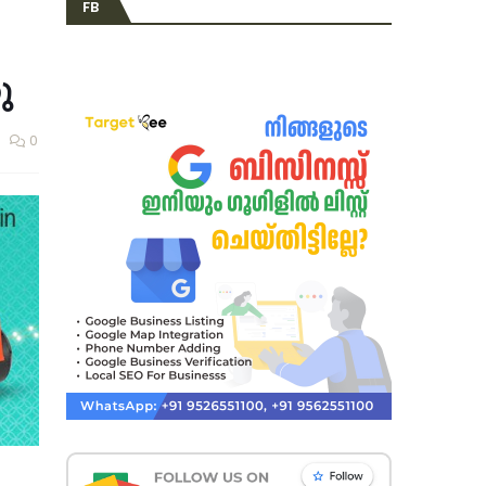
FB
ു
0