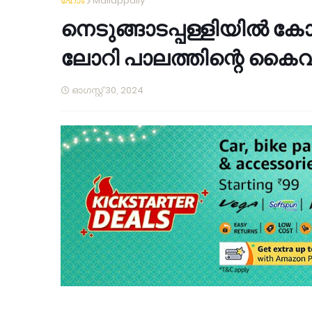
ഹോം
Mallappally
നെടുങ്ങാടപ്പള്ളിയിൽ ക
ലോറി പാലത്തിന്റെ കൈവരി
ഓഗസ്റ്റ് 30, 2024