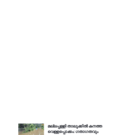
മല്ലപ്പള്ളി താലൂക്കിൽ കനത്ത
വെള്ളപ്പൊക്കം: ഗതാഗതവും