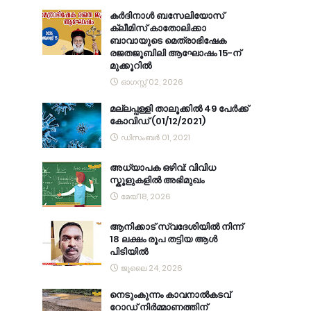
കര്‍ദിനാള്‍ ബസേലിയോസ്
ക്ലീമിസ് കാതോലിക്കാ
ബാവായുടെ മെത്രാഭിഷേക
രജതജൂബിലി ആഘോഷം 15-ന്
മുക്കൂറില്‍
ഓഗസ്റ്റ് 02, 2026
മല്ലപ്പള്ളി താലൂക്കിൽ 49 പേർക്ക്
കോവിഡ് (01/12/2021)
ഡിസംബർ 01, 2021
അധ്യാപക ഒഴിവ്: വിവിധ
സ്കൂളുകളിൽ അഭിമുഖം
മേയ് 18, 2026
ആനിക്കാട് സ്വദേശിയിൽ നിന്ന്
18 ലക്ഷം രൂപ തട്ടിയ ആൾ
പിടിയിൽ
ജൂലൈ 24, 2026
നെടുംകുന്നം കാവനാല്‍കടവ്
റോഡ് നിര്‍മ്മാണത്തിന്