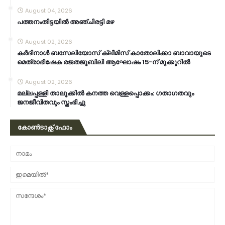
August 04, 2026
പത്തനംതിട്ടയിൽ അഞ്ചിരട്ടി മഴ
August 02, 2026
കര്‍ദിനാള്‍ ബസേലിയോസ് ക്ലീമിസ് കാതോലിക്കാ ബാവായുടെ
മെത്രാഭിഷേക രജതജൂബിലി ആഘോഷം 15-ന് മുക്കൂറില്‍
August 02, 2026
മല്ലപ്പള്ളി താലൂക്കിൽ കനത്ത വെള്ളപ്പൊക്കം: ഗതാഗതവും
ജനജീവിതവും സ്തംഭിച്ചു
കോൺടാക്റ്റ് ഫോം