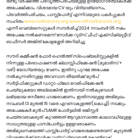
രണ്ടു വർഷത്തെ പ്രവൃത്തിപരിചയമുളള ഉദ്യോഗാര്‍ത്ഥികള്‍ക്ക്
അപേക്ഷിക്കാം. വിശദമായ CV യും വിദ്യാഭ്യാസം,
പ്രവര്‍ത്തിപരിചയം, പാസ്സ്പോര്‍ട്ട് എന്നിവയുടെ പകര്‍പ്പുകള്‍
സഹിതം
www.norkaroots.org
www.nifl.norkaroots.org
എന്നീ വെബ്‌സൈറ്റുകൾ സന്ദര്‍ശിച്ച് 2024 നവംബര്‍ 05 നകം
അപേക്ഷ നല്‍കണമെന്ന് നോർക്ക റൂട്സ് ചീഫ് എക്സിക്യൂട്ടീവ്
ഓഫീസർ അജിത് കോളശ്ശേരി അറിയിച്ചു.
സൗദി കമ്മീഷൻ ഫോർ ഹെൽത്ത് സ്പെഷ്യലിസ്റ്റുകളിൽ
നിന്നുള്ള പ്രൊഫഷണൽ ക്ലാസ്സിഫിക്കേഷന്‍ (മുമാരിസ് +
വഴി) യോഗ്യതയും വേണം. ഇതിനു പുറമേ അപേക്ഷ
നല്‍കുന്നതിനുളള അവസാന തീയതിക്ക് മുന്‍പ്
സര്‍ട്ടിഫിക്കറ്റുകള്‍ ഡാറ്റാ ഫ്ലോ വെരിഫിക്കേഷന്‍
ചെയ്യുകയോ അല്ലെങ്കില്‍ ഇതിനായി നല്‍കുമ്പോള്‍
ലഭ്യമായ രസീതോ ഹാജരാക്കണം. ഇതിനായുളള അഭിമുഖം
നവംബര്‍ 13 മുതല്‍ 15 വരെ എറണാകുളത്ത് (കൊച്ചി) നടക്കും.
അപേക്ഷകര്‍ മുന്‍പ് SAMR പോർട്ടലിൽ രജിസ്റ്റര്‍
ചെയ്തവരാകരുത്. കുറഞ്ഞത് ആറുമാസത്തെ കാലാവധിയുളള
സാധുതയുളള പാസ്പോര്‍ട്ടും ഉളളവരാകണം.
അഭിമുഖസമയത്ത് പാസ്സ്പോര്‍ട്ട് ഹാജരാക്കേണ്ടതാണ്. കൂടുതല്‍
വിവരങ്ങള്‍ക്ക് നോര്‍ക്ക റൂട്ട്സ് ഗ്ലോബല്‍ കോണ്‍ടാക്ട്