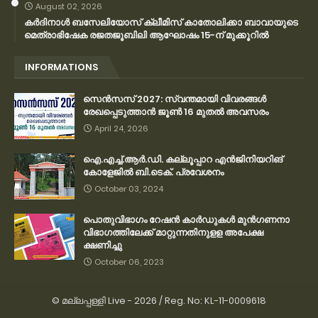
August 02, 2026
കര്‍ദിനാള്‍ ബസേലിയോസ് ക്ലീമിസ് കാതോലിക്കാ ബാവായുടെ
മെത്രാഭിഷേക രജതജൂബിലി ആഘോഷം 15-ന് മുക്കൂറില്‍
INFORMATIONS
സെന്‍സസ് 2027: സ്വന്തമായി വിവരങ്ങള്‍
രേഖപ്പെടുത്താന്‍ ജൂണ്‍ 16 മുതല്‍ അവസരം
April 24, 2026
ഐ.എച്ച്.ആർ.ഡി. കല്ലൂപ്പാറ എൻജിനിയറിങ്
കോളേജിൽ ബി.ടെക്. പ്രവേശനം
October 03, 2024
പൊതുവിഭാഗം റേഷന്‍ കാര്‍ഡുകള്‍ മുന്‍ഗണനാ
വിഭാഗത്തിലേക്ക് മാറ്റുന്നതിനുളള അപേക്ഷ
ക്ഷണിച്ചു
October 06, 2023
©
മല്ലപ്പള്ളി Live
-
2026 / Reg. No: KL-11-0009618