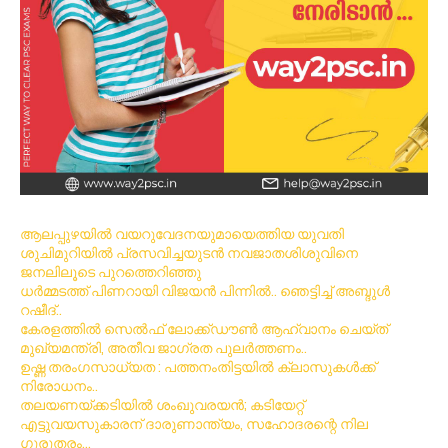
ആലപ്പുഴയിൽ വയറുവേദനയുമായെത്തിയ യുവതി
ശുചിമുറിയിൽ പ്രസവിച്ചയുടൻ നവജാതശിശുവിനെ
ജനലിലൂടെ പുറത്തെറിഞ്ഞു
ധര്‍മ്മടത്ത് പിണറായി വിജയന്‍ പിന്നില്‍.. ഞെട്ടിച്ച് അബ്ദുൾ
റഷീദ്..
കേരളത്തിൽ സെൽഫ് ലോക്ക്ഡൗൺ ആഹ്വാനം ചെയ്ത്
മുഖ്യമന്ത്രി, അതീവ ജാഗ്രത പുലർത്തണം..
ഉഷ്ണ തരംഗസാധ്യത : പത്തനംതിട്ടയില്‍ ക്ലാസുകള്‍ക്ക്
നിരോധനം..
തലയണയ്ക്കടിയില്‍ ശംഖുവരയന്‍; കടിയേറ്റ്
എട്ടുവയസുകാരന് ദാരുണാന്ത്യം, സഹോദരന്റെ നില
ഗുരുതരം…