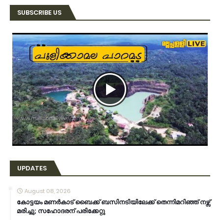
SUBSCRIBE US
UPDATES
August 08, 2026
കോട്ടയം മണർകാട് ബൈക്ക് ബസിനടിയിലേക്ക് തെന്നിമറിഞ്ഞ് നഴ്സ്
മരിച്ചു; സഹോദരന് പരിക്കേറ്റു