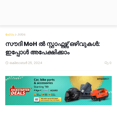
ഹോം
Jobs
സൗദി MoH ല്‍ സ്റ്റാഫ്നഴ്സ് ഒഴിവുകള്‍:
ഇപ്പോള്‍ അപേക്ഷിക്കാം
ഒക്‌ടോബർ 25, 2024
0