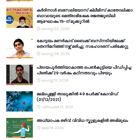
കര്‍ദിനാള്‍ ബസേലിയോസ് ക്ലീമിസ് കാതോലിക്കാ
ബാവായുടെ മെത്രാഭിഷേക രജതജൂബിലി
ആഘോഷം 15-ന് മുക്കൂറില്‍
ഓഗസ്റ്റ് 02, 2026
കോട്ടയം മണർകാട് ബൈക്ക് ബസിനടിയിലേക്ക്
തെന്നിമറിഞ്ഞ് നഴ്സ് മരിച്ചു; സഹോദരന് പരിക്കേറ്റു
ഓഗസ്റ്റ് 08, 2026
പ്രായപൂർത്തിയാകാത്ത പെൺകുട്ടിയെ പീഡിപ്പിച്ച
പ്രതിക്ക് 29 വർഷം കഠിനതടവും പിഴയും
ഓഗസ്റ്റ് 01, 2026
മല്ലപ്പള്ളി താലൂക്കിൽ 49 പേർക്ക് കോവിഡ്
(01/12/2021)
ഡിസംബർ 01, 2021
അധ്യാപക ഒഴിവ്: വിവിധ സ്കൂളുകളിൽ അഭിമുഖം
മേയ് 18, 2026