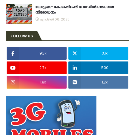
കോട്ടയം–കോഴഞ്ചേരി റോഡിൽ ഗതാഗത
നിരോധനം
ഏപ്രിൽ 06, 2025
FOLLOW US
9.3k
3.1k
2.7k
500
1.8k
1.2k