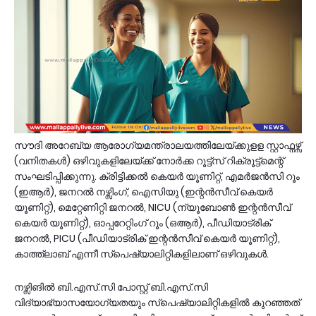
സൗദി അറേബ്യ ആരോഗ്യമന്ത്രാലയത്തിലേയ്ക്കുളള സ്റ്റാഫ്നഴ്സ്
(വനിതകള്‍) ഒഴിവുകളിലേയ്ക്ക് നോര്‍ക്ക റൂട്ട്സ് റിക്രൂട്ട്മെന്റ്
സംഘടിപ്പിക്കുന്നു. ക്രിട്ടിക്കൽ കെയർ യൂണിറ്റ്, എമർജൻസി റൂം
(ഇആർ), ജനറൽ നഴ്സിംഗ്, ഐസിയു (ഇന്റന്‍സീവ് കെയർ
യൂണിറ്റ്), മെറ്റേണിറ്റി ജനറൽ, NICU (ന്യൂബോൺ ഇന്റന്‍സീവ്
കെയർ യൂണിറ്റ്), ഓപ്പറേറ്റിംഗ് റൂം (ഒആർ), പീഡിയാട്രിക്
ജനറൽ, PICU (പീഡിയാട്രിക് ഇന്റന്‍സീവ് കെയർ യൂണിറ്റ്),
കാത്ത്ലാബ് എന്നീ സ്പെഷ്യാലിറ്റികളിലാണ് ഒഴിവുകള്‍.
നഴ്സിങില്‍ ബി.എസ്.സി പോസ്റ്റ് ബി.എസ്.സി
വിദ്യാഭ്യാസയോഗ്യതയും സ്പെഷ്യാലിറ്റികളില്‍ കുറഞ്ഞത്