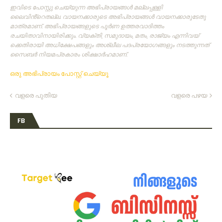
ഇവിടെ പോസ്റ്റു ചെയ്യുന്ന അഭിപ്രായങ്ങള്‍ മല്ലപ്പള്ളി
ലൈവിൻ്റെതല്ല. വായനക്കാരുടെ അഭിപ്രായങ്ങള്‍ വായനക്കാരുടേതു
മാത്രമാണ്‌. അഭിപ്രായങ്ങളുടെ പൂര്‍ണ ഉത്തരവാദിത്തം
രചയിതാവിനായിരിക്കും. വ്യക്തി, സമുദായം, മതം, രാജ്യം എന്നിവയ്
ക്കെതിരായി അധിക്ഷേപങ്ങളും അശ്ലീല പദപ്രയോഗങ്ങളും നടത്തുന്നത്‌
സൈബര്‍ നിയമപ്രകാരം ശിക്ഷാര്‍ഹമാണ്‌.
ഒരു അഭിപ്രായം പോസ്റ്റ് ചെയ്യൂ
വളരെ പുതിയ
വളരെ പഴയ
FB