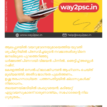
ആലപ്പുഴയിൽ വയറുവേദനയുമായെത്തിയ യുവതി
ശുചിമുറിയിൽ പ്രസവിച്ചയുടൻ നവജാതശിശുവിനെ
ജനലിലൂടെ പുറത്തെറിഞ്ഞു
ധര്‍മ്മടത്ത് പിണറായി വിജയന്‍ പിന്നില്‍.. ഞെട്ടിച്ച് അബ്ദുൾ
റഷീദ്..
കേരളത്തിൽ സെൽഫ് ലോക്ക്ഡൗൺ ആഹ്വാനം ചെയ്ത്
മുഖ്യമന്ത്രി, അതീവ ജാഗ്രത പുലർത്തണം..
ഉഷ്ണ തരംഗസാധ്യത : പത്തനംതിട്ടയില്‍ ക്ലാസുകള്‍ക്ക്
നിരോധനം..
തലയണയ്ക്കടിയില്‍ ശംഖുവരയന്‍; കടിയേറ്റ്
എട്ടുവയസുകാരന് ദാരുണാന്ത്യം, സഹോദരന്റെ നില
ഗുരുതരം…