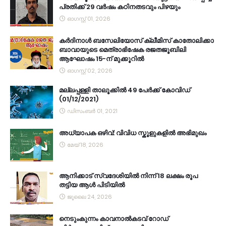
പ്രതിക്ക് 29 വർഷം കഠിനതടവും പിഴയും
ഓഗസ്റ്റ് 01, 2026
കര്‍ദിനാള്‍ ബസേലിയോസ് ക്ലീമിസ് കാതോലിക്കാ
ബാവായുടെ മെത്രാഭിഷേക രജതജൂബിലി
ആഘോഷം 15-ന് മുക്കൂറില്‍
ഓഗസ്റ്റ് 02, 2026
മല്ലപ്പള്ളി താലൂക്കിൽ 49 പേർക്ക് കോവിഡ്
(01/12/2021)
ഡിസംബർ 01, 2021
അധ്യാപക ഒഴിവ്: വിവിധ സ്കൂളുകളിൽ അഭിമുഖം
മേയ് 18, 2026
ആനിക്കാട് സ്വദേശിയിൽ നിന്ന് 18 ലക്ഷം രൂപ
തട്ടിയ ആൾ പിടിയിൽ
ജൂലൈ 24, 2026
നെടുംകുന്നം കാവനാല്‍കടവ് റോഡ്