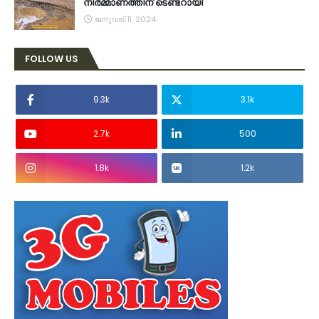
നിര്‍മ്മാണത്തിന് ടെണ്ടറായി
ജനുവരി 11, 2024
FOLLOW US
9.3k
3.1k
2.7k
500
1.8k
1.2k