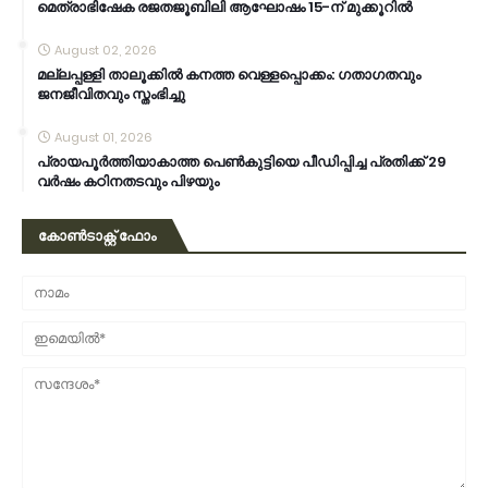
മെത്രാഭിഷേക രജതജൂബിലി ആഘോഷം 15-ന് മുക്കൂറില്‍
August 02, 2026
മല്ലപ്പള്ളി താലൂക്കിൽ കനത്ത വെള്ളപ്പൊക്കം: ഗതാഗതവും
ജനജീവിതവും സ്തംഭിച്ചു
August 01, 2026
പ്രായപൂർത്തിയാകാത്ത പെൺകുട്ടിയെ പീഡിപ്പിച്ച പ്രതിക്ക് 29
വർഷം കഠിനതടവും പിഴയും
കോൺടാക്റ്റ് ഫോം