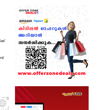
്ക്
ട്.