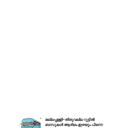
മല്ലപ്പള്ളി-തിരുവല്ല റൂട്ടിൽ
ബസുകൾ ആദ്യം ഇഴയും പിന്നെ