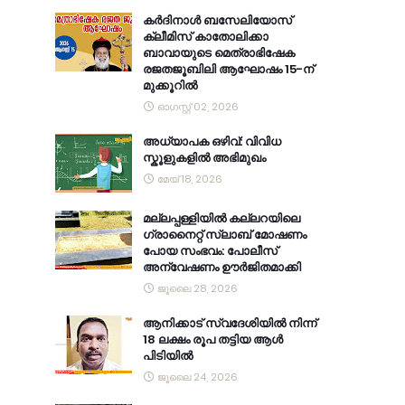
കര്‍ദിനാള്‍ ബസേലിയോസ്
ക്ലീമിസ് കാതോലിക്കാ
ബാവായുടെ മെത്രാഭിഷേക
രജതജൂബിലി ആഘോഷം 15-ന്
മുക്കൂറില്‍
ഓഗസ്റ്റ് 02, 2026
അധ്യാപക ഒഴിവ്: വിവിധ
സ്കൂളുകളിൽ അഭിമുഖം
മേയ് 18, 2026
മല്ലപ്പള്ളിയിൽ കല്ലറയിലെ
ഗ്രാനൈറ്റ് സ്ലാബ് മോഷണം
പോയ സംഭവം: പോലീസ്
അന്വേഷണം ഊർജിതമാക്കി
ജൂലൈ 28, 2026
ആനിക്കാട് സ്വദേശിയിൽ നിന്ന്
18 ലക്ഷം രൂപ തട്ടിയ ആൾ
പിടിയിൽ
ജൂലൈ 24, 2026