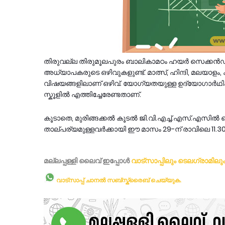
തിരുവല്ല തിരുമൂലപുരം ബാലികാമഠം ഹയർ സെക്കൻഡ
അധ്യാപകരുടെ ഒഴിവുകളുണ്ട്. മാത്സ്, ഹിന്ദി, മലയാളം, 
വിഷയങ്ങളിലാണ് ഒഴിവ്. യോഗ്യതയുള്ള ഉദ്യോഗാർഥികൾ 
സ്കൂളിൽ എത്തിച്ചേരേണ്ടതാണ്.
കൂടാതെ, മുരിങ്ങക്കൽ കൂടൽ ജി.വി.എച്ച്.എസ്.എസി
താല്പര്യമുള്ളവർക്കായി ഈ മാസം 29-ന് രാവിലെ 11.3
മല്ലപ്പള്ളി ലൈവ് ഇപ്പോള്‍
വാട്സാപ്പിലും
ടെലഗ്രാമിലു
വാട്സാപ്പ് ചാനൽ സബ്സ്ക്രൈബ് ചെയ്യുക.