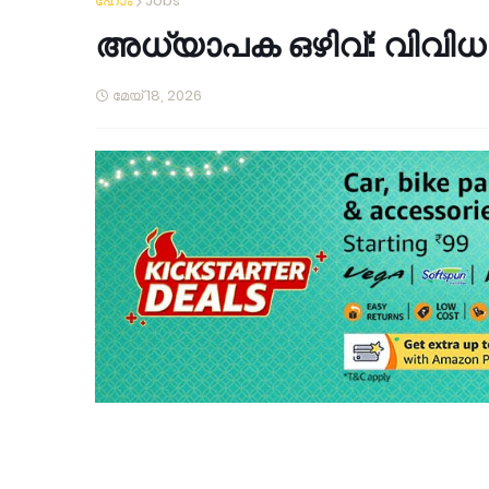
ഹോം
Jobs
അധ്യാപക ഒഴിവ്: വിവിധ
മേയ് 18, 2026