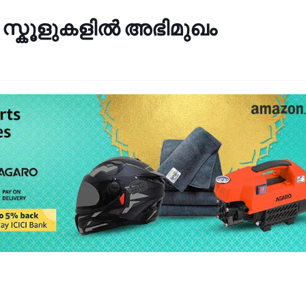
 സ്കൂളുകളിൽ അഭിമുഖം