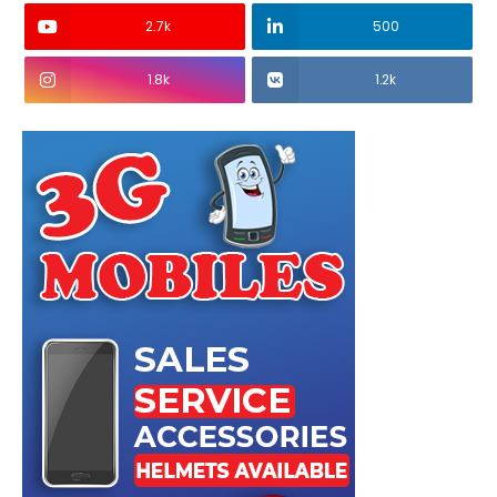
2.7k
500
1.8k
1.2k