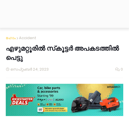
ഹോം
Accident
എഴുമറ്റൂരിൽ സ്‌കൂട്ടർ അപകടത്തിൽ
പെട്ടു
സെപ്റ്റംബർ 24, 2023
0