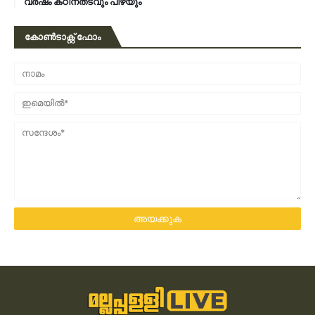
വർഷം കഠിനതടവും പിഴയും
കോൺടാക്റ്റ് ഫോം