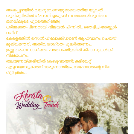
ആലപ്പുഴയിൽ വയറുവേദനയുമായെത്തിയ യുവതി
ശുചിമുറിയിൽ പ്രസവിച്ചയുടൻ നവജാതശിശുവിനെ
ജനലിലൂടെ പുറത്തെറിഞ്ഞു
ധര്‍മ്മടത്ത് പിണറായി വിജയന്‍ പിന്നില്‍.. ഞെട്ടിച്ച് അബ്ദുൾ
റഷീദ്..
കേരളത്തിൽ സെൽഫ് ലോക്ക്ഡൗൺ ആഹ്വാനം ചെയ്ത്
മുഖ്യമന്ത്രി, അതീവ ജാഗ്രത പുലർത്തണം..
ഉഷ്ണ തരംഗസാധ്യത : പത്തനംതിട്ടയില്‍ ക്ലാസുകള്‍ക്ക്
നിരോധനം..
തലയണയ്ക്കടിയില്‍ ശംഖുവരയന്‍; കടിയേറ്റ്
എട്ടുവയസുകാരന് ദാരുണാന്ത്യം, സഹോദരന്റെ നില
ഗുരുതരം…