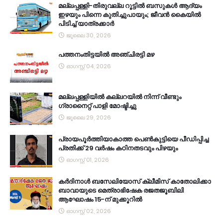
മല്ലപ്പള്ളി-തിരുവല്ല റൂട്ടിൽ ബസുകൾ ആദ്യം
ഇഴയും പിന്നെ കുതിച്ചുപായും; ജീവൻ കൈയിൽ
പിടിച്ച് യാത്രക്കാർ
ജൂലൈ 30, 2026
പത്തനംതിട്ടയിൽ അഞ്ചിരട്ടി മഴ
ഓഗസ്റ്റ് 04, 2026
മല്ലപ്പള്ളിയിൽ കല്ലറയിൽ നിന്ന് വീണ്ടും
ഗ്രാനൈറ്റ് പാളി മോഷ്ടിച്ചു
ജൂലൈ 29, 2026
പ്രായപൂർത്തിയാകാത്ത പെൺകുട്ടിയെ പീഡിപ്പിച്ച
പ്രതിക്ക് 29 വർഷം കഠിനതടവും പിഴയും
ഓഗസ്റ്റ് 01, 2026
കര്‍ദിനാള്‍ ബസേലിയോസ് ക്ലീമിസ് കാതോലിക്കാ
ബാവായുടെ മെത്രാഭിഷേക രജതജൂബിലി
ആഘോഷം 15-ന് മുക്കൂറില്‍
ഓഗസ്റ്റ് 02, 2026