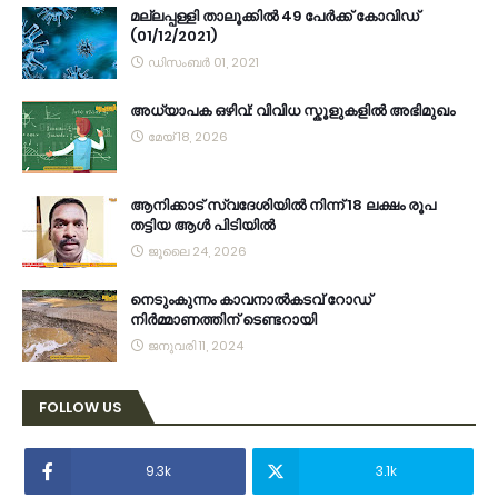
മല്ലപ്പള്ളി താലൂക്കിൽ 49 പേർക്ക് കോവിഡ്
(01/12/2021)
ഡിസംബർ 01, 2021
അധ്യാപക ഒഴിവ്: വിവിധ സ്കൂളുകളിൽ അഭിമുഖം
മേയ് 18, 2026
ആനിക്കാട് സ്വദേശിയിൽ നിന്ന് 18 ലക്ഷം രൂപ
തട്ടിയ ആൾ പിടിയിൽ
ജൂലൈ 24, 2026
നെടുംകുന്നം കാവനാല്‍കടവ് റോഡ്
നിര്‍മ്മാണത്തിന് ടെണ്ടറായി
ജനുവരി 11, 2024
FOLLOW US
9.3k
3.1k