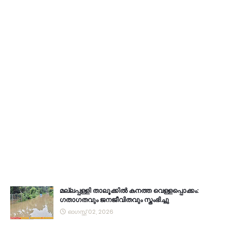
മല്ലപ്പള്ളി താലൂക്കിൽ കനത്ത വെള്ളപ്പൊക്കം:
ഗതാഗതവും ജനജീവിതവും സ്തംഭിച്ചു
ഓഗസ്റ്റ് 02, 2026