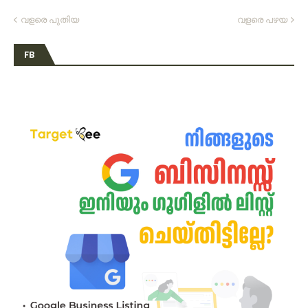
വളരെ പുതിയ
വളരെ പഴയ
FB