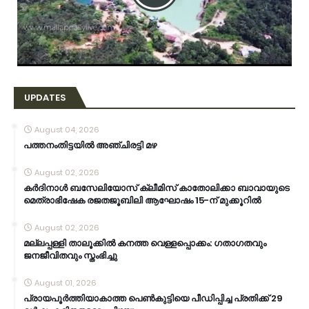
UPDATES
August 04, 2026
പത്തനംതിട്ടയിൽ അഞ്ചിരട്ടി മഴ
August 02, 2026
കര്‍ദിനാള്‍ ബസേലിയോസ് ക്ലീമിസ് കാതോലിക്കാ ബാവായുടെ
മെത്രാഭിഷേക രജതജൂബിലി ആഘോഷം 15-ന് മുക്കൂറില്‍
August 02, 2026
മല്ലപ്പള്ളി താലൂക്കിൽ കനത്ത വെള്ളപ്പൊക്കം: ഗതാഗതവും
ജനജീവിതവും സ്തംഭിച്ചു
August 01, 2026
പ്രായപൂർത്തിയാകാത്ത പെൺകുട്ടിയെ പീഡിപ്പിച്ച പ്രതിക്ക് 29