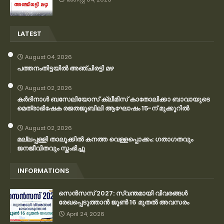
LATEST
August 04, 2026
പത്തനംതിട്ടയിൽ അഞ്ചിരട്ടി മഴ
August 02, 2026
കര്‍ദിനാള്‍ ബസേലിയോസ് ക്ലീമിസ് കാതോലിക്കാ ബാവായുടെ
മെത്രാഭിഷേക രജതജൂബിലി ആഘോഷം 15-ന് മുക്കൂറില്‍
August 02, 2026
മല്ലപ്പള്ളി താലൂക്കിൽ കനത്ത വെള്ളപ്പൊക്കം: ഗതാഗതവും
ജനജീവിതവും സ്തംഭിച്ചു
INFORMATIONS
സെന്‍സസ് 2027: സ്വന്തമായി വിവരങ്ങള്‍
രേഖപ്പെടുത്താന്‍ ജൂണ്‍ 16 മുതല്‍ അവസരം
April 24, 2026