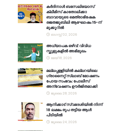
കര്‍ദിനാള്‍ ബസേലിയോസ്
ക്ലീമിസ് കാതോലിക്കാ
ബാവായുടെ മെത്രാഭിഷേക
രജതജൂബിലി ആഘോഷം 15-ന്
മുക്കൂറില്‍
ഓഗസ്റ്റ് 02, 2026
അധ്യാപക ഒഴിവ്: വിവിധ
സ്കൂളുകളിൽ അഭിമുഖം
മേയ് 18, 2026
മല്ലപ്പള്ളിയിൽ കല്ലറയിലെ
ഗ്രാനൈറ്റ് സ്ലാബ് മോഷണം
പോയ സംഭവം: പോലീസ്
അന്വേഷണം ഊർജിതമാക്കി
ജൂലൈ 28, 2026
ആനിക്കാട് സ്വദേശിയിൽ നിന്ന്
18 ലക്ഷം രൂപ തട്ടിയ ആൾ
പിടിയിൽ
ജൂലൈ 24, 2026