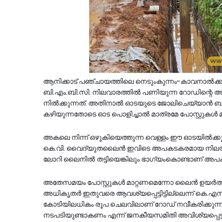
ആനിക്കാട് പഞ്ചായത്തിലെ നെടുംകുന്നം-കാവനാൽക്ക
ബി.എം.ബി.സി. നിലവാരത്തിൽ പണിയുന്ന റോഡിന്റെ 
നിൽക്കുന്നത്. അതിനാൽ ഓടയുടെ ജോലിചെയ്യാൻ ബുദ്ധി
കഴിയുന്നതോടെ ഓട പൊളിച്ചാൽ മാത്രമേ പോസ്റ്റുകൾ മാറ
അകലെ നിന്ന് ഒഴുകിയെത്തുന്ന വെള്ളം ഈ ഓടയിൽക്കൂട
കെ.വി. വൈദ്യുതലൈൻ ഇവിടെ അപകടകരമായ നിലയിൽ താ
ലോറി ലൈനിൽ തട്ടിയെങ്കിലും ഭാഗ്യംകൊണ്ടാണ് അപക
അതേസമയം പോസ്റ്റുകൾ മാറ്റണമെന്നോ ലൈൻ ഉയർത്തണ
അധികൃതർ ഇതുവരെ ആവശ്യപ്പെട്ടിട്ടില്ലെന്ന് കെ.എസ്.
കോടിയിലധികം രൂപ ചെലവിലാണ് റോഡ് നവീകരിക്കുന്നത്.
നടപടിയുണ്ടാകണം എന്ന് ജനകീയസമിതി അവിശ്യപ്പെട്ട