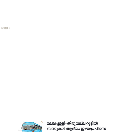
പഴയ
മല്ലപ്പള്ളി-തിരുവല്ല റൂട്ടിൽ
ബസുകൾ ആദ്യം ഇഴയും പിന്നെ