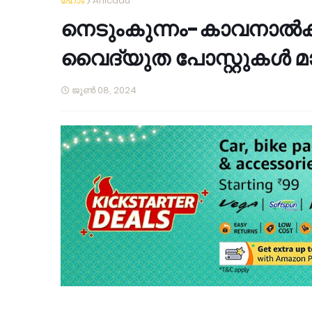
ഹോം
Anicadu
നെടുംകുന്നം-കാവനാൽക്
വൈദ്യുത പോസ്റ്റുകൾ മാ
ജൂൺ 08, 2024