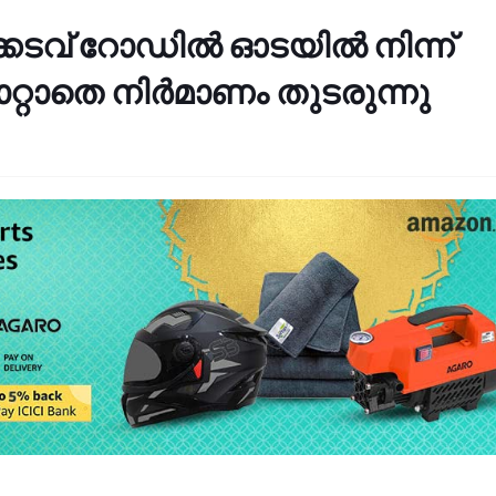
കടവ് റോഡിൽ ഓടയിൽ നിന്ന്
റ്റാതെ നിർമാണം തുടരുന്നു