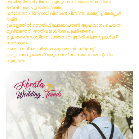
ശുചിമുറിയിൽ പ്രസവിച്ചയുടൻ നവജാതശിശുവിനെ
ജനലിലൂടെ പുറത്തെറിഞ്ഞു
ധര്‍മ്മടത്ത് പിണറായി വിജയന്‍ പിന്നില്‍.. ഞെട്ടിച്ച് അബ്ദുൾ
റഷീദ്..
കേരളത്തിൽ സെൽഫ് ലോക്ക്ഡൗൺ ആഹ്വാനം ചെയ്ത്
മുഖ്യമന്ത്രി, അതീവ ജാഗ്രത പുലർത്തണം..
ഉഷ്ണ തരംഗസാധ്യത : പത്തനംതിട്ടയില്‍ ക്ലാസുകള്‍ക്ക്
നിരോധനം..
തലയണയ്ക്കടിയില്‍ ശംഖുവരയന്‍; കടിയേറ്റ്
എട്ടുവയസുകാരന് ദാരുണാന്ത്യം, സഹോദരന്റെ നില
ഗുരുതരം…