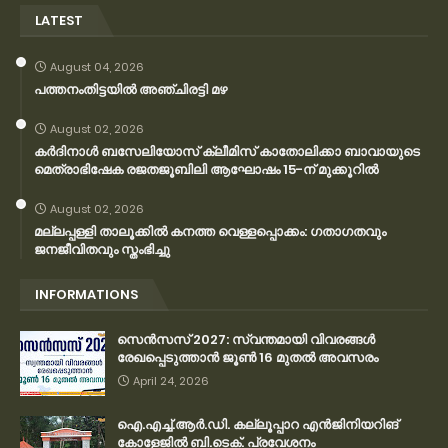
LATEST
August 04, 2026
പത്തനംതിട്ടയിൽ അഞ്ചിരട്ടി മഴ
August 02, 2026
കര്‍ദിനാള്‍ ബസേലിയോസ് ക്ലീമിസ് കാതോലിക്കാ ബാവായുടെ
മെത്രാഭിഷേക രജതജൂബിലി ആഘോഷം 15-ന് മുക്കൂറില്‍
August 02, 2026
മല്ലപ്പള്ളി താലൂക്കിൽ കനത്ത വെള്ളപ്പൊക്കം: ഗതാഗതവും
ജനജീവിതവും സ്തംഭിച്ചു
INFORMATIONS
സെന്‍സസ് 2027: സ്വന്തമായി വിവരങ്ങള്‍
രേഖപ്പെടുത്താന്‍ ജൂണ്‍ 16 മുതല്‍ അവസരം
April 24, 2026
ഐ.എച്ച്.ആർ.ഡി. കല്ലൂപ്പാറ എൻജിനിയറിങ്
കോളേജിൽ ബി.ടെക്. പ്രവേശനം