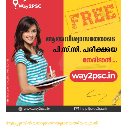
ആലപ്പുഴയിൽ വയറുവേദനയുമായെത്തിയ യുവതി