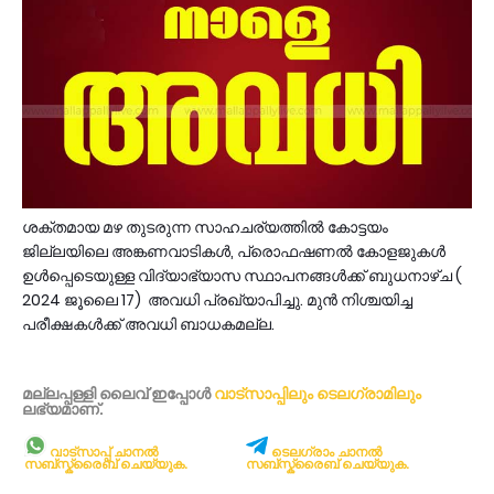
ശക്തമായ മഴ തുടരുന്ന സാഹചര്യത്തിൽ കോട്ടയം
ജില്ലയിലെ അങ്കണവാടികൾ, പ്രൊഫഷണൽ കോളജുകൾ
ഉൾപ്പെടെയുള്ള വിദ്യാഭ്യാസ സ്ഥാപനങ്ങൾക്ക് ബുധനാഴ്ച (
2024 ജൂലൈ 17) അവധി പ്രഖ്യാപിച്ചു. മുൻ നിശ്ചയിച്ച
പരീക്ഷകൾക്ക് അവധി ബാധകമല്ല.
മല്ലപ്പള്ളി ലൈവ് ഇപ്പോള്‍
വാട്സാപ്പിലും
ടെലഗ്രാമിലും
ലഭ്യമാണ്‌.
വാട്സാപ്പ് ചാനൽ
ടെലഗ്രാം ചാനൽ
സബ്സ്ക്രൈബ് ചെയ്യുക.
സബ്സ്ക്രൈബ് ചെയ്യുക.