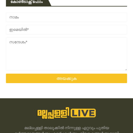
കോൺടാക്റ്റ് ഫോം
മല്ലപ്പള്ളി താലൂക്കിൽ നിന്നുള്ള ഏറ്റവും പുതിയ