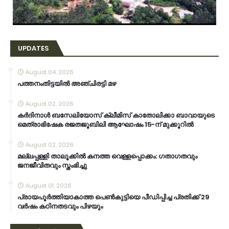
UPDATES
August 04, 2026
പത്തനംതിട്ടയിൽ അഞ്ചിരട്ടി മഴ
August 02, 2026
കര്‍ദിനാള്‍ ബസേലിയോസ് ക്ലീമിസ് കാതോലിക്കാ ബാവായുടെ
മെത്രാഭിഷേക രജതജൂബിലി ആഘോഷം 15-ന് മുക്കൂറില്‍
August 02, 2026
മല്ലപ്പള്ളി താലൂക്കിൽ കനത്ത വെള്ളപ്പൊക്കം: ഗതാഗതവും
ജനജീവിതവും സ്തംഭിച്ചു
August 01, 2026
പ്രായപൂർത്തിയാകാത്ത പെൺകുട്ടിയെ പീഡിപ്പിച്ച പ്രതിക്ക് 29
വർഷം കഠിനതടവും പിഴയും