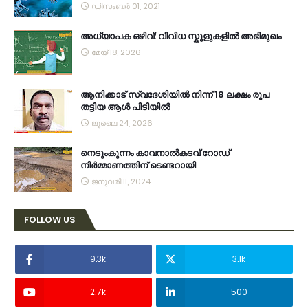
ഡിസംബർ 01, 2021
അധ്യാപക ഒഴിവ്: വിവിധ സ്കൂളുകളിൽ അഭിമുഖം
മേയ് 18, 2026
ആനിക്കാട് സ്വദേശിയിൽ നിന്ന് 18 ലക്ഷം രൂപ
തട്ടിയ ആൾ പിടിയിൽ
ജൂലൈ 24, 2026
നെടുംകുന്നം കാവനാല്‍കടവ് റോഡ്
നിര്‍മ്മാണത്തിന് ടെണ്ടറായി
ജനുവരി 11, 2024
FOLLOW US
9.3k
3.1k
2.7k
500