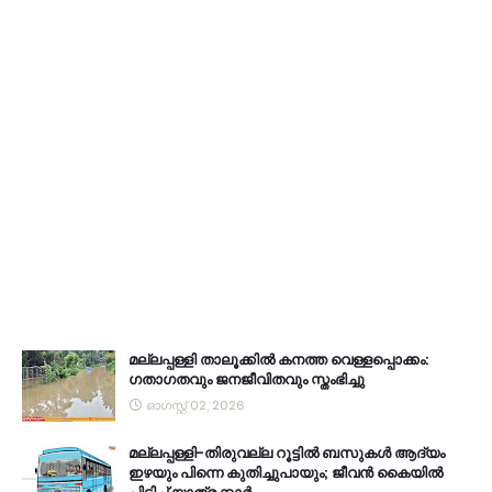
മല്ലപ്പള്ളി താലൂക്കിൽ കനത്ത വെള്ളപ്പൊക്കം:
ഗതാഗതവും ജനജീവിതവും സ്തംഭിച്ചു
ഓഗസ്റ്റ് 02, 2026
മല്ലപ്പള്ളി-തിരുവല്ല റൂട്ടിൽ ബസുകൾ ആദ്യം
ഇഴയും പിന്നെ കുതിച്ചുപായും; ജീവൻ കൈയിൽ