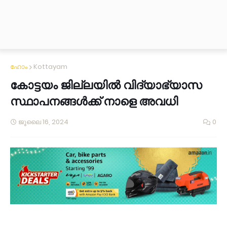
ഹോം
Kottayam
കോട്ടയം ജില്ലയിൽ വിദ്യാഭ്യാസ
സ്ഥാപനങ്ങൾക്ക് നാളെ അവധി
ജൂലൈ 16, 2024
0